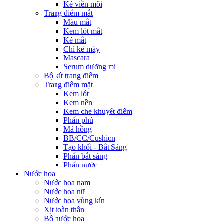
Kẻ viền môi
Trang điểm mắt
Màu mắt
Kem lót mắt
Kẻ mắt
Chì kẻ mày
Mascara
Serum dưỡng mi
Bộ kít trang điểm
Trang điểm mặt
Kem lót
Kem nền
Kem che khuyết điểm
Phấn phủ
Má hồng
BB/CC/Cushion
Tạo khối - Bắt Sáng
Phấn bắt sáng
Phấn nước
Nước hoa
Nước hoa nam
Nước hoa nữ
Nước hoa vùng kín
Xịt toàn thân
Bộ nước hoa