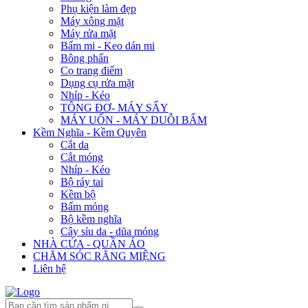
Phụ kiện làm đẹp
Máy xông mặt
Máy rửa mặt
Bấm mi - Keo dán mi
Bông phấn
Cọ trang điểm
Dụng cụ rửa mặt
Nhíp - Kéo
TÔNG ĐƠ- MÁY SẤY
MÁY UỐN - MÁY DUỖI BẤM
Kềm Nghĩa - Kềm Quyên
Cắt da
Cắt móng
Nhíp - Kéo
Bộ ráy tai
Kềm bộ
Bấm móng
Bộ kềm nghĩa
Cây sỉu da - dũa móng
NHÀ CỬA - QUẦN ÁO
CHĂM SÓC RĂNG MIỆNG
Liên hệ