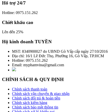
Hổ trợ 24/7
Hotline: 0975.151.262
Chiết khấu cao
Lên đến 25%
Hộ kinh doanh TUYỀN
MST: 8340900027 do UBND Gò Vấp cấp ngày 27/10/2016
Địa chỉ: 16/1 Lê Đức Thọ, Phường 16, Gò Vấp, TP.HCM
Hotline: 0975.151.262
Email: myphamvina@gmail.com
CHÍNH SÁCH & QUY ĐỊNH
Chính sách thanh toán
Chính sách vận chuyển & giao nhận
Chính sách đổi trả & hoàn tiền
Chính sách kiểm hàng
Chính sách bảo mật thông tin
Chính sách xử lý khiếu nại