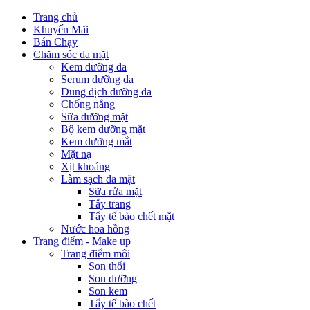
Trang chủ
Khuyến Mãi
Bán Chạy
Chăm sóc da mặt
Kem dưỡng da
Serum dưỡng da
Dung dịch dưỡng da
Chống nắng
Sữa dưỡng mặt
Bộ kem dưỡng mặt
Kem dưỡng mắt
Mặt nạ
Xịt khoáng
Làm sạch da mặt
Sữa rửa mặt
Tẩy trang
Tẩy tế bào chết mặt
Nước hoa hồng
Trang điểm - Make up
Trang điểm môi
Son thổi
Son dưỡng
Son kem
Tẩy tế bào chết