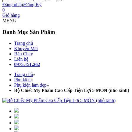
Đăng nhập/Đăng Ký
0
Giỏ hàng
MENU
Danh Mục Sản Phẩm
Trang chủ
Khuyến Mãi
Bán Chạy
Liên hệ
0975.151.262
Trang chủ
»
Phụ kiện
»
Phụ kiện làm đẹp
»
Bộ Chiếc Mỹ Phẩm Cao Cấp Tiện Lợi 5 MÓN (nhỏ xinh)