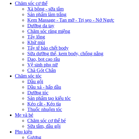
Chăm sóc cơ thể
Xà bông - sữa tắm
Sản phẩm làm trắng
Kem Massage - Tan mỡ - Trị sẹo - Nở Ngực
Dưỡng da tay
Chăm sóc răng miệng
Tẩy lông
Khử mùi
Tẩy tế bào chết body
Sữa dưỡng thể, kem body, chống nắng
Dao, bọt cạo râu
Vệ sinh phụ nữ
Chà Gót Chân
Chăm sóc tóc
Dầu gội
Dầu xả - hấp dầu
Dưỡng tóc
Sản phẩm tạo kiểu tóc
Kéo cắt - Kéo tỉa
Thuốc nhuộm tóc
Mẹ và bé
Chăm sóc cơ thể bé
Sữa tắm, dầu gội
Phụ kiện
Gương