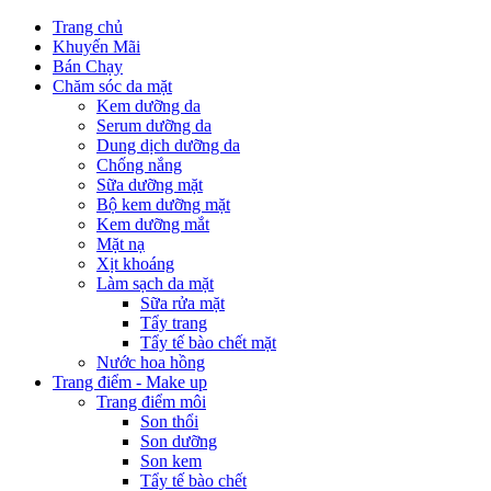
Trang chủ
Khuyến Mãi
Bán Chạy
Chăm sóc da mặt
Kem dưỡng da
Serum dưỡng da
Dung dịch dưỡng da
Chống nắng
Sữa dưỡng mặt
Bộ kem dưỡng mặt
Kem dưỡng mắt
Mặt nạ
Xịt khoáng
Làm sạch da mặt
Sữa rửa mặt
Tẩy trang
Tẩy tế bào chết mặt
Nước hoa hồng
Trang điểm - Make up
Trang điểm môi
Son thổi
Son dưỡng
Son kem
Tẩy tế bào chết