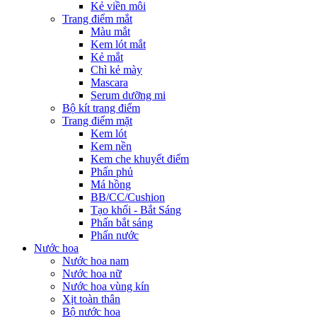
Kẻ viền môi
Trang điểm mắt
Màu mắt
Kem lót mắt
Kẻ mắt
Chì kẻ mày
Mascara
Serum dưỡng mi
Bộ kít trang điểm
Trang điểm mặt
Kem lót
Kem nền
Kem che khuyết điểm
Phấn phủ
Má hồng
BB/CC/Cushion
Tạo khối - Bắt Sáng
Phấn bắt sáng
Phấn nước
Nước hoa
Nước hoa nam
Nước hoa nữ
Nước hoa vùng kín
Xịt toàn thân
Bộ nước hoa