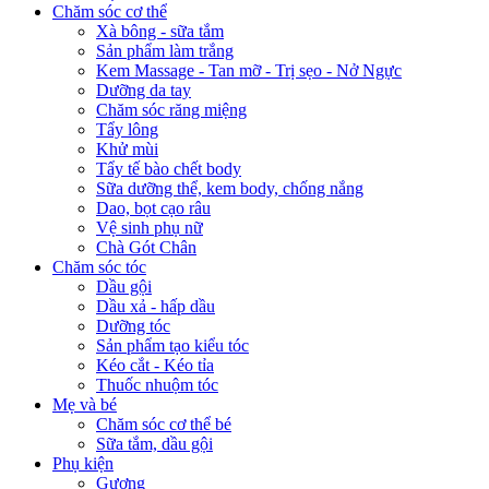
Chăm sóc cơ thể
Xà bông - sữa tắm
Sản phẩm làm trắng
Kem Massage - Tan mỡ - Trị sẹo - Nở Ngực
Dưỡng da tay
Chăm sóc răng miệng
Tẩy lông
Khử mùi
Tẩy tế bào chết body
Sữa dưỡng thể, kem body, chống nắng
Dao, bọt cạo râu
Vệ sinh phụ nữ
Chà Gót Chân
Chăm sóc tóc
Dầu gội
Dầu xả - hấp dầu
Dưỡng tóc
Sản phẩm tạo kiểu tóc
Kéo cắt - Kéo tỉa
Thuốc nhuộm tóc
Mẹ và bé
Chăm sóc cơ thể bé
Sữa tắm, dầu gội
Phụ kiện
Gương