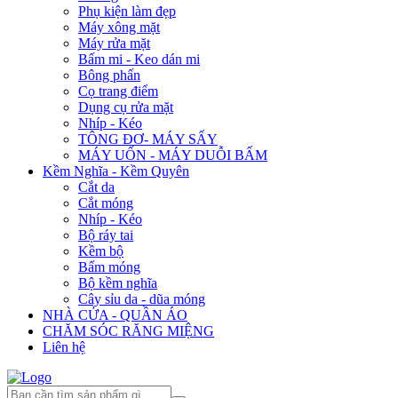
Phụ kiện làm đẹp
Máy xông mặt
Máy rửa mặt
Bấm mi - Keo dán mi
Bông phấn
Cọ trang điểm
Dụng cụ rửa mặt
Nhíp - Kéo
TÔNG ĐƠ- MÁY SẤY
MÁY UỐN - MÁY DUỖI BẤM
Kềm Nghĩa - Kềm Quyên
Cắt da
Cắt móng
Nhíp - Kéo
Bộ ráy tai
Kềm bộ
Bấm móng
Bộ kềm nghĩa
Cây sỉu da - dũa móng
NHÀ CỬA - QUẦN ÁO
CHĂM SÓC RĂNG MIỆNG
Liên hệ