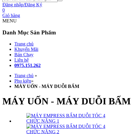
Đăng nhập/Đăng Ký
0
Giỏ hàng
MENU
Danh Mục Sản Phẩm
Trang chủ
Khuyến Mãi
Bán Chạy
Liên hệ
0975.151.262
Trang chủ
»
Phụ kiện
»
MÁY UỐN - MÁY DUỖI BẤM
MÁY UỐN - MÁY DUỖI BẤM