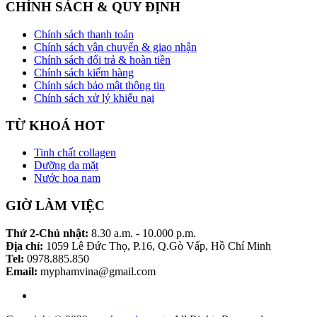
CHÍNH SÁCH & QUY ĐỊNH
Chính sách thanh toán
Chính sách vận chuyển & giao nhận
Chính sách đổi trả & hoàn tiền
Chính sách kiểm hàng
Chính sách bảo mật thông tin
Chính sách xử lý khiếu nại
TỪ KHOÁ HOT
Tinh chất collagen
Dưỡng da mặt
Nước hoa nam
GIỜ LÀM VIỆC
Thứ 2-Chủ nhật:
8.30 a.m. - 10.000 p.m.
Địa chỉ:
1059 Lê Đức Thọ, P.16, Q.Gò Vấp, Hồ Chí Minh
Tel:
0978.885.850
Email:
myphamvina@gmail.com