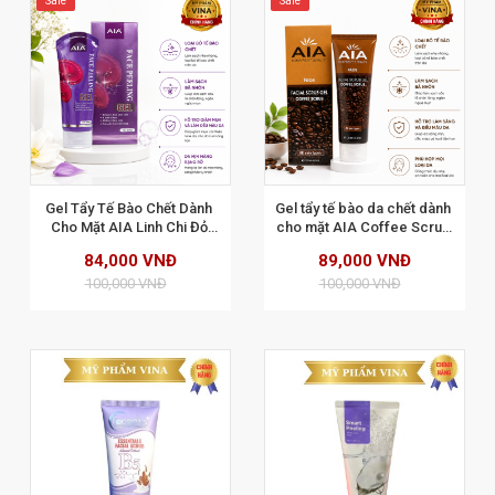
Sale
Sale
XEM CHI TIẾT
Gel Tẩy Tế Bào Chết Dành 
Gel tẩy tế bào da chết dành 
Cho Mặt AIA Linh Chi Đỏ 
cho mặt AIA Coffee Scrub 
120ml ( màu tím)
Face 120ml
84,000 VNĐ
89,000 VNĐ
100,000 VNĐ
100,000 VNĐ