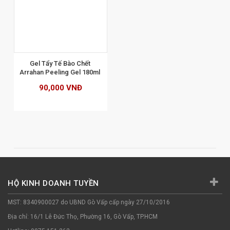
Gel Tẩy Tế Bào Chết 
Arrahan Peeling Gel 180ml 
90,000 VNĐ
HỘ KINH DOANH TUYỀN
MST: 8340900027 do UBND Gò Vấp cấp ngày 27/10/2016
Địa chỉ: 16/1 Lê Đức Thọ, Phường 16, Gò Vấp, TP.HCM