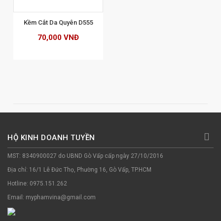
Kềm Cắt Da Quyên D555
70,000 VNĐ
HỘ KINH DOANH TUYỀN
MST: 8340900027 do UBND Gò Vấp cấp ngày 27/10/2016
Địa chỉ: 16/1 Lê Đức Thọ, Phường 16, Gò Vấp, TP.HCM
Hotline: 0975.151.262
Email: myphamvina@gmail.com