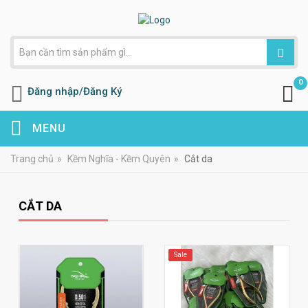
0
Đăng nhập/Đăng Ký
MENU
Trang chủ
»
Kềm Nghĩa - Kềm Quyên
»
Cắt da
CẮT DA
Sale