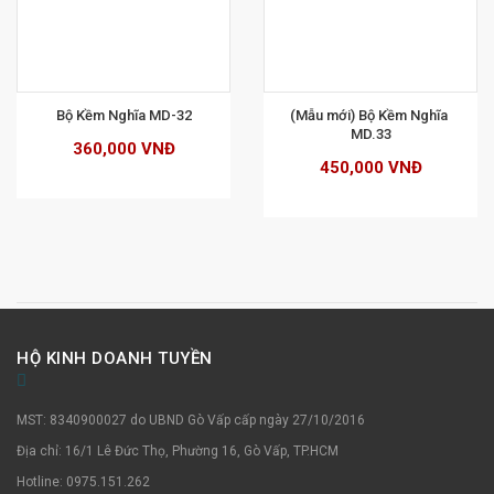
XEM CHI TIẾT
Bộ Kềm Nghĩa MD-32
(Mẫu mới) Bộ Kềm Nghĩa 
MD.33
360,000 VNĐ
450,000 VNĐ
HỘ KINH DOANH TUYỀN
MST: 8340900027 do UBND Gò Vấp cấp ngày 27/10/2016
Địa chỉ: 16/1 Lê Đức Thọ, Phường 16, Gò Vấp, TP.HCM
Hotline: 0975.151.262