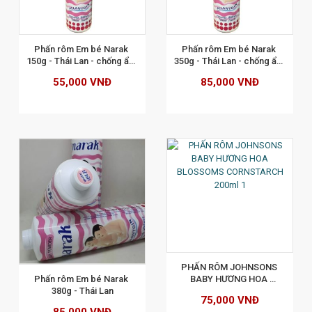
XEM CHI TIẾT
Phấn rôm Em bé Narak 
Phấn rôm Em bé Narak 
150g - Thái Lan - chống ẩm 
350g - Thái Lan - chống ẩm 
ướt, rơm sả, bị hăm
ướt, rơm sả, bị hăm
55,000 VNĐ
85,000 VNĐ
XEM CHI TIẾT
PHẤN RÔM JOHNSONS 
Phấn rôm Em bé Narak 
BABY HƯƠNG HOA 
380g - Thái Lan
BLOSSOMS CORNSTARCH 
75,000 VNĐ
200ml