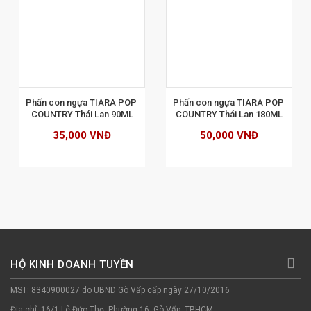
XEM CHI TIẾT
Phấn con ngựa TIARA POP 
Phấn con ngựa TIARA POP 
COUNTRY Thái Lan 90ML
COUNTRY Thái Lan 180ML
35,000 VNĐ
50,000 VNĐ
HỘ KINH DOANH TUYỀN
MST: 8340900027 do UBND Gò Vấp cấp ngày 27/10/2016
Địa chỉ: 16/1 Lê Đức Thọ, Phường 16, Gò Vấp, TP.HCM