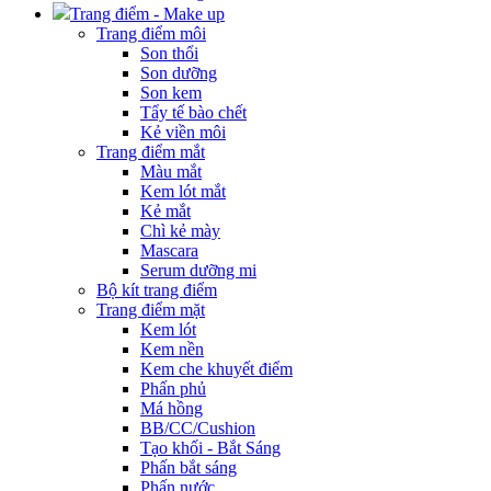
Trang điểm - Make up
Trang điểm môi
Son thổi
Son dưỡng
Son kem
Tẩy tế bào chết
Kẻ viền môi
Trang điểm mắt
Màu mắt
Kem lót mắt
Kẻ mắt
Chì kẻ mày
Mascara
Serum dưỡng mi
Bộ kít trang điểm
Trang điểm mặt
Kem lót
Kem nền
Kem che khuyết điểm
Phấn phủ
Má hồng
BB/CC/Cushion
Tạo khối - Bắt Sáng
Phấn bắt sáng
Phấn nước