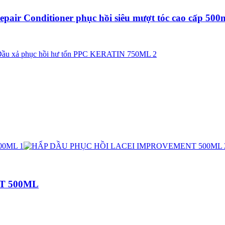
pair Conditioner phục hồi siêu mượt tóc cao cấp 500
T 500ML