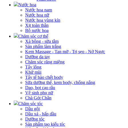
Nước hoa
Nước hoa nam
Nước hoa nữ
Nước hoa vùng kín
Xịt toàn thân
Bộ nước hoa
Chăm sóc cơ thể
Xà bông - sữa tắm
Sản phẩm làm trắng
Kem Massage - Tan mỡ - Trị sẹo - Nở Ngực
Dưỡng da tay
Chăm sóc răng miệng
Tẩy lông
Khử mùi
Tẩy tế bào chết body
Sữa dưỡng thể, kem body, chống nắng
Dao, bọt cạo râu
Vệ sinh phụ nữ
Chà Gót Chân
Chăm sóc tóc
Dầu gội
Dầu xả - hấp dầu
Dưỡng tóc
Sản phẩm tạo kiểu tóc