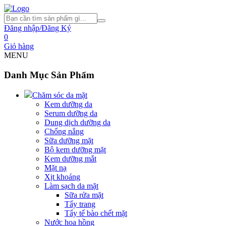
Đăng nhập/Đăng Ký
0
Giỏ hàng
MENU
Danh Mục Sản Phẩm
Chăm sóc da mặt
Kem dưỡng da
Serum dưỡng da
Dung dịch dưỡng da
Chống nắng
Sữa dưỡng mặt
Bộ kem dưỡng mặt
Kem dưỡng mắt
Mặt nạ
Xịt khoáng
Làm sạch da mặt
Sữa rửa mặt
Tẩy trang
Tẩy tế bào chết mặt
Nước hoa hồng