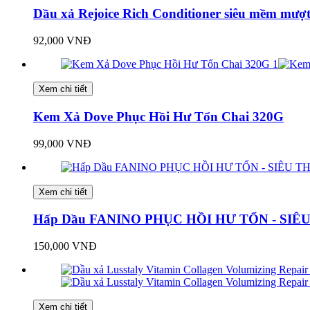
Dầu xả Rejoice Rich Conditioner siêu mềm mượ
92,000 VNĐ
Xem chi tiết
Kem Xả Dove Phục Hồi Hư Tổn Chai 320G
99,000 VNĐ
Xem chi tiết
Hấp Dầu FANINO PHỤC HỒI HƯ TỔN - SIÊ
150,000 VNĐ
Xem chi tiết