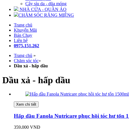
Cây sỉu da - dũa móng
NHÀ CỬA - QUẦN ÁO
CHĂM SÓC RĂNG MIỆNG
Trang chủ
Khuyến Mãi
Bán Chạy
Liên hệ
0975.151.262
Trang chủ
»
Chăm sóc tóc
»
Dầu xả - hấp dầu
Dầu xả - hấp dầu
Xem chi tiết
Hấp dầu Fanola Nutricare phục hồi tóc hư tổn 
359,000 VNĐ