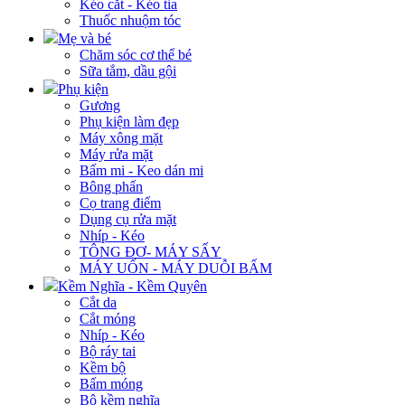
Kéo cắt - Kéo tỉa
Thuốc nhuộm tóc
Mẹ và bé
Chăm sóc cơ thể bé
Sữa tắm, dầu gội
Phụ kiện
Gương
Phụ kiện làm đẹp
Máy xông mặt
Máy rửa mặt
Bấm mi - Keo dán mi
Bông phấn
Cọ trang điểm
Dụng cụ rửa mặt
Nhíp - Kéo
TÔNG ĐƠ- MÁY SẤY
MÁY UỐN - MÁY DUỖI BẤM
Kềm Nghĩa - Kềm Quyên
Cắt da
Cắt móng
Nhíp - Kéo
Bộ ráy tai
Kềm bộ
Bấm móng
Bộ kềm nghĩa