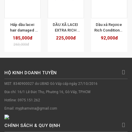
T
XEM CHI TIẾT
XEM CHI TIẾT
XEM CHI TIẾT
Hấp dầu lacei 
DẦU XÃ LACEI 
Dầu xả Rejoice 
hair damaged 
EXTRA RICH 
Rich Conditioner 
treatment 500ml
DƯỠNG ẨM CHO 
siêu mềm mượt 
185,000đ
225,000đ
92,000đ
TÓC KHÔ 800ML  
48h 320ml
263,000đ
(MÀU TÍM)
HỘ KINH DOANH TUYỀN
MST: 8340900027 do UBND Gò Vấp cấp ngày 27/10/2016
Địa chỉ: 16/1 Lê Đức Thọ, Phường 16, Gò Vấp, TP.HCM
Hotline: 0975.151.262
Email: myphamvina@gmail.com
CHÍNH SÁCH & QUY ĐỊNH