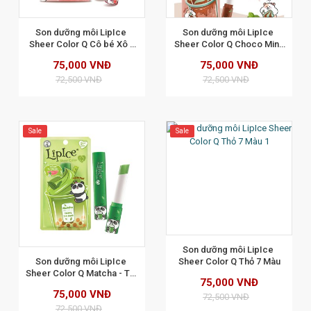
XEM CHI TIẾT
Son dưỡng môi LipIce 
Son dưỡng môi LipIce 
Sheer Color Q Cô bé Xô - 
Sheer Color Q Choco Mint 
Mẫu Mới Hương Trà Dâu
- Sô cô la bạc hà
75,000 VNĐ
75,000 VNĐ
72,500 VNĐ
72,500 VNĐ
Sale
Sale
XEM CHI TIẾT
Son dưỡng môi LipIce 
Son dưỡng môi LipIce 
Sheer Color Q Thỏ 7 Màu
Sheer Color Q Matcha - Trà 
75,000 VNĐ
xanh matcha
75,000 VNĐ
72,500 VNĐ
72,500 VNĐ