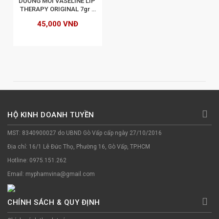
DƯỠNG MÔI VASELINE LIP 
THERAPY ORIGINAL 7gr - 
USA
45,000 VNĐ
HỘ KINH DOANH TUYỀN
MST: 8340900027 do UBND Gò Vấp cấp ngày 27/10/2016
Địa chỉ: 16/1 Lê Đức Thọ, Phường 16, Gò Vấp, TP.HCM
Hotline: 0975.151.262
Email: myphamvina@gmail.com
CHÍNH SÁCH & QUY ĐỊNH