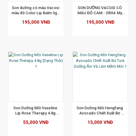
Son dưỡng có màu Vacosi 
SON DƯỠNG VACOSI CÓ 
màu đỏ Color Lip Balm 3g - 
MÀU ĐỎ CAM - OR04: My 
RD 03 Envy Redie (Hàng 
Melony
195,000 VNĐ
195,000 VNĐ
Chính Hãng)
XEM CHI TIẾT
Son Dưỡng Môi Vaseline 
Son Dưỡng Môi Hengfang 
Lip Rose Therapy 4.8g 
Avocado Chiết Xuất Bơ 
(Dạng Thỏi)
Tươi Dưỡng Ẩm Và Làm 
55,000 VNĐ
15,000 VNĐ
Mềm Môi