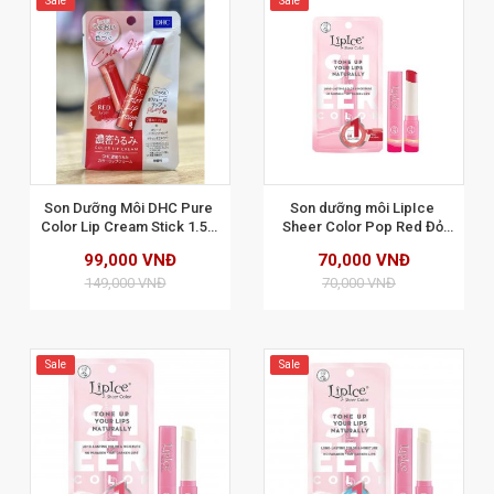
Sale
Sale
XEM CHI TIẾT
Son Dưỡng Môi DHC Pure 
Son dưỡng môi LipIce 
Color Lip Cream Stick 1.5g 
Sheer Color Pop Red Đỏ 
- MÀU ĐỎ
Mọng 2.4gr
99,000 VNĐ
70,000 VNĐ
149,000 VNĐ
70,000 VNĐ
Sale
Sale