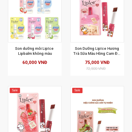
XEM CHI TIẾT
Son dưỡng môi LipIce 
Son Dưỡng LipIce Hương 
Lipbalm không màu
Trà Sữa Màu Hồng Cam Đất 
2.4g
60,000 VNĐ
75,000 VNĐ
72,500 VNĐ
Sale
Sale