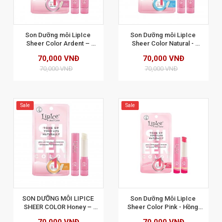
XEM CHI TIẾT
Son Dưỡng môi LipIce 
Son Dưỡng môi LipIce 
Sheer Color Ardent – 
Sheer Color Natural - 
Hương dâu 2.4g
Hương Tinh Khiết
70,000 VNĐ
70,000 VNĐ
70,000 VNĐ
70,000 VNĐ
Sale
Sale
XEM CHI TIẾT
SON DƯỠNG MÔI LIPICE 
Son Dưỡng Môi LipIce 
SHEER COLOR Honey – 
Sheer Color Pink - Hồng 
Hương táo 2.4G
dâu