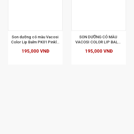
XEM CHI TIẾT
Son dưỡng có màu Vacosi 
SON DƯỠNG CÓ MÀU 
Color Lip Balm PK01 Pinkle 
VACOSI COLOR LIP BALM 
Bell
OR02 - SOFT PEACH
195,000 VNĐ
195,000 VNĐ