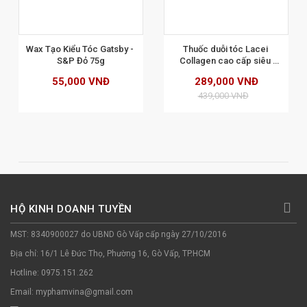
XEM CHI TIẾT
Wax Tạo Kiểu Tóc Gatsby - 
Thuốc duỗi tóc Lacei 
S&P Đỏ 75g
Collagen cao cấp siêu 
bóng mềm 500mlx2
55,000 VNĐ
289,000 VNĐ
439,000 VNĐ
HỘ KINH DOANH TUYỀN
MST: 8340900027 do UBND Gò Vấp cấp ngày 27/10/2016
Địa chỉ: 16/1 Lê Đức Thọ, Phường 16, Gò Vấp, TP.HCM
Hotline: 0975.151.262
Email: myphamvina@gmail.com