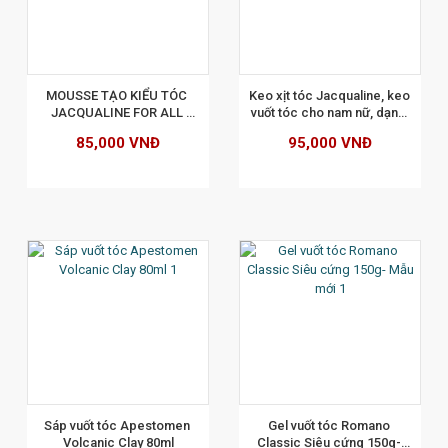
XEM CHI TIẾT
MOUSSE TẠO KIỂU TÓC 
Keo xịt tóc Jacqualine, keo 
JACQUALINE FOR ALL 
vuốt tóc cho nam nữ, dạng 
STYLING TECHNIQUES 
sương tự nhiên, giữ nếp lâu 
85,000 VNĐ
95,000 VNĐ
250ML
hơn 400ml
XEM CHI TIẾT
Sáp vuốt tóc Apestomen 
Gel vuốt tóc Romano 
Volcanic Clay 80ml
Classic Siêu cứng 150g- 