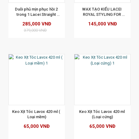
Duỗi phủ mịn phục hồi 2 
WAX TẠO KIỂU LACEI 
trong 1 Lacei Straight 
ROYAL STYLING FOR 
Cream 400ml (Không cần 
CURLY HAIR 300ML
285,000 VNĐ
145,000 VNĐ
kem dập)
379,000 VNĐ
XEM CHI TIẾT
Keo Xịt Tóc Lavox 420 ml ( 
Keo Xịt Tóc Lavox 420 ml 
Loại mềm)
(Loại cứng)
65,000 VNĐ
65,000 VNĐ