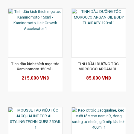
XEM CHI TIẾT
Tinh dầu kích thích mọc tóc 
TINH DẦU DƯỠNG TÓC 
Kaminomoto 150ml - 
MOROCCO ARGAN OIL 
Kaminomoto Hair Growth 
BODY THAIRAPY 120ml
215,000 VNĐ
85,000 VNĐ
Accelerator