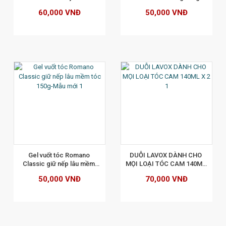
Mẫu mới
60,000 VNĐ
50,000 VNĐ
XEM CHI TIẾT
Gel vuốt tóc Romano 
DUỖI LAVOX DÀNH CHO 
Classic giữ nếp lâu mềm 
MỌI LOẠI TÓC CAM 140ML 
tóc 150g-Mẫu mới
X 2
50,000 VNĐ
70,000 VNĐ