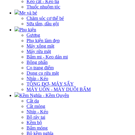
Kéo cắt - Kéo tỉa
Thuốc nhuộm tóc
Mẹ và bé
Chăm sóc cơ thể bé
Sữa tắm, dầu gội
Phụ kiện
Gương
Phụ kiện làm đẹp
Máy xông mặt
Máy rửa mặt
Bấm mi - Keo dán mi
Bông phấn
Cọ trang điểm
Dụng cụ rửa mặt
Nhíp - Kéo
TÔNG ĐƠ- MÁY SẤY
MÁY UỐN - MÁY DUỖI BẤM
Kềm Nghĩa - Kềm Quyên
Cắt da
Cắt móng
Nhíp - Kéo
Bộ ráy tai
Kềm bộ
Bấm móng
Bộ kềm nghĩa