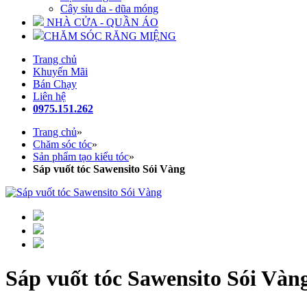
Cây sỉu da - dũa móng
NHÀ CỬA - QUẦN ÁO
CHĂM SÓC RĂNG MIỆNG
Trang chủ
Khuyến Mãi
Bán Chạy
Liên hệ
0975.151.262
Trang chủ
»
Chăm sóc tóc
»
Sản phẩm tạo kiểu tóc
»
Sáp vuốt tóc Sawensito Sói Vàng
Sáp vuốt tóc Sawensito Sói Vàn