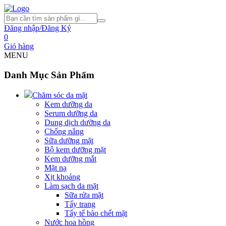
Đăng nhập/Đăng Ký
0
Giỏ hàng
MENU
Danh Mục Sản Phẩm
Chăm sóc da mặt
Kem dưỡng da
Serum dưỡng da
Dung dịch dưỡng da
Chống nắng
Sữa dưỡng mặt
Bộ kem dưỡng mặt
Kem dưỡng mắt
Mặt nạ
Xịt khoáng
Làm sạch da mặt
Sữa rửa mặt
Tẩy trang
Tẩy tế bào chết mặt
Nước hoa hồng