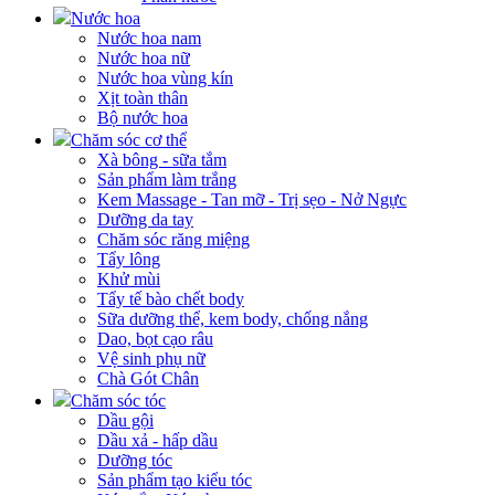
Nước hoa
Nước hoa nam
Nước hoa nữ
Nước hoa vùng kín
Xịt toàn thân
Bộ nước hoa
Chăm sóc cơ thể
Xà bông - sữa tắm
Sản phẩm làm trắng
Kem Massage - Tan mỡ - Trị sẹo - Nở Ngực
Dưỡng da tay
Chăm sóc răng miệng
Tẩy lông
Khử mùi
Tẩy tế bào chết body
Sữa dưỡng thể, kem body, chống nắng
Dao, bọt cạo râu
Vệ sinh phụ nữ
Chà Gót Chân
Chăm sóc tóc
Dầu gội
Dầu xả - hấp dầu
Dưỡng tóc
Sản phẩm tạo kiểu tóc