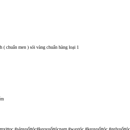
chuẩn men ) sói vàng chuẩn hàng loại 1
ểm
mxittoc #sápvuốttóc#keovuốttócnam #waxtóc #keovuốttóc #gelvuốttó