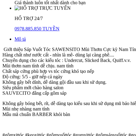
Giá thành luôn tốt nhất dành cho bạn
HỔ TRỢ 24/7
0978.885.850 TUYỀN
Mô tả
Giới thiệu Sáp Vuốt Tóc SAWENSITO Mùi Thơm Cực kỳ Nam Tính ( 
Hàng chất như nước cất - nhìn là mê- dùng lại càng phê....
Chuyên dụng cho các kiểu tóc : Undercut, Slicked Back, Quiff.v.v.
Mùi thơm nam tính dễ chịu. nam tính
Chất sáp cứng phù hợp vs tóc cứng khó tạo nếp
Độ cứng: 5/5 - giữ nếp cả ngày
Không gây bết dính, dễ dàng gội đầu sau khi sử dụng.
Siêu phẩm mới chào hàng salon
SAUVECITO đẳng cấp gôm sáp
Không gây bóng bết, rít, dễ dàng tạo kiểu sau khi sử dụng mũ bảo hi
Mùi nhẹ nhàng nam tính
Mẫu mã chuẩn BARBER khỏi bàn
#gômxịttóc #keoxịttóc #gômvuốttóc #gomxịttóc #gômsápvuốttóc #go