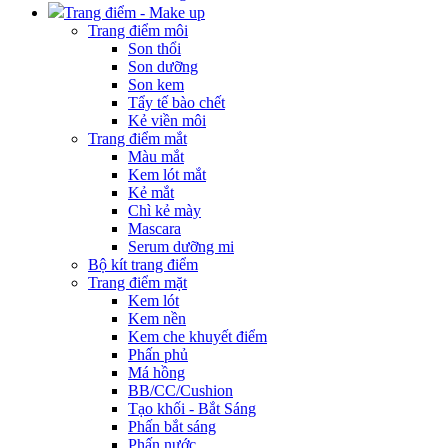
Trang điểm - Make up
Trang điểm môi
Son thổi
Son dưỡng
Son kem
Tẩy tế bào chết
Kẻ viền môi
Trang điểm mắt
Màu mắt
Kem lót mắt
Kẻ mắt
Chì kẻ mày
Mascara
Serum dưỡng mi
Bộ kít trang điểm
Trang điểm mặt
Kem lót
Kem nền
Kem che khuyết điểm
Phấn phủ
Má hồng
BB/CC/Cushion
Tạo khối - Bắt Sáng
Phấn bắt sáng
Phấn nước