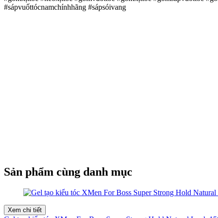
#sápvuốttócnamchínhhãng #sápsóivang
Sản phẩm cùng danh mục
Xem chi tiết