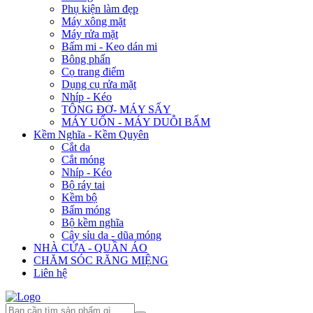
Phụ kiện làm đẹp
Máy xông mặt
Máy rửa mặt
Bấm mi - Keo dán mi
Bông phấn
Cọ trang điểm
Dụng cụ rửa mặt
Nhíp - Kéo
TÔNG ĐƠ- MÁY SẤY
MÁY UỐN - MÁY DUỖI BẤM
Kềm Nghĩa - Kềm Quyên
Cắt da
Cắt móng
Nhíp - Kéo
Bộ ráy tai
Kềm bộ
Bấm móng
Bộ kềm nghĩa
Cây sỉu da - dũa móng
NHÀ CỬA - QUẦN ÁO
CHĂM SÓC RĂNG MIỆNG
Liên hệ