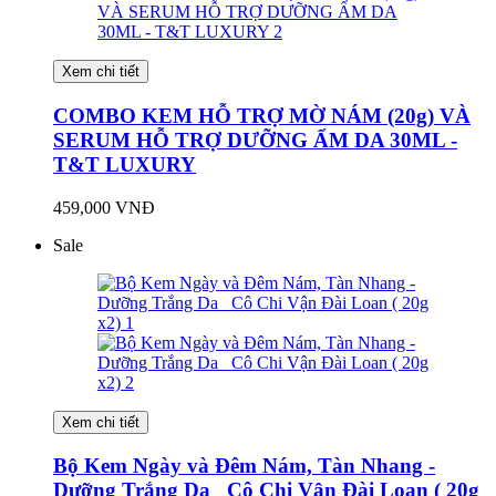
Xem chi tiết
COMBO KEM HỖ TRỢ MỜ NÁM (20g) VÀ
SERUM HỖ TRỢ DƯỠNG ẨM DA 30ML -
T&T LUXURY
459,000 VNĐ
Sale
Xem chi tiết
Bộ Kem Ngày và Đêm Nám, Tàn Nhang -
Dưỡng Trắng Da _Cô Chi Vận Đài Loan ( 20g