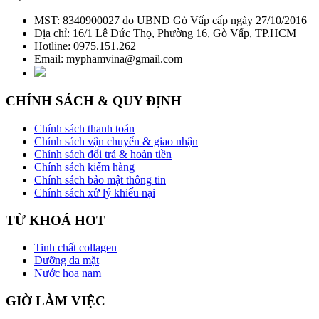
MST: 8340900027 do UBND Gò Vấp cấp ngày 27/10/2016
Địa chỉ: 16/1 Lê Đức Thọ, Phường 16, Gò Vấp, TP.HCM
Hotline: 0975.151.262
Email: myphamvina@gmail.com
CHÍNH SÁCH & QUY ĐỊNH
Chính sách thanh toán
Chính sách vận chuyển & giao nhận
Chính sách đổi trả & hoàn tiền
Chính sách kiểm hàng
Chính sách bảo mật thông tin
Chính sách xử lý khiếu nại
TỪ KHOÁ HOT
Tinh chất collagen
Dưỡng da mặt
Nước hoa nam
GIỜ LÀM VIỆC