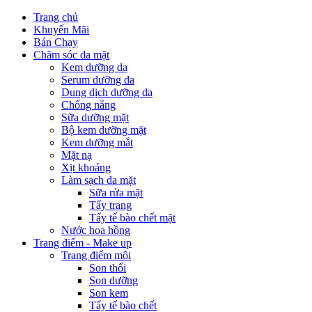
Trang chủ
Khuyến Mãi
Bán Chạy
Chăm sóc da mặt
Kem dưỡng da
Serum dưỡng da
Dung dịch dưỡng da
Chống nắng
Sữa dưỡng mặt
Bộ kem dưỡng mặt
Kem dưỡng mắt
Mặt nạ
Xịt khoáng
Làm sạch da mặt
Sữa rửa mặt
Tẩy trang
Tẩy tế bào chết mặt
Nước hoa hồng
Trang điểm - Make up
Trang điểm môi
Son thổi
Son dưỡng
Son kem
Tẩy tế bào chết