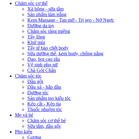
Chăm sóc cơ thể
Xà bông - sữa tắm
Sản phẩm làm trắng
Kem Massage - Tan mỡ - Trị sẹo - Nở Ngực
Dưỡng da tay
Chăm sóc răng miệng
Tẩy lông
Khử mùi
Tẩy tế bào chết body
Sữa dưỡng thể, kem body, chống nắng
Dao, bọt cạo râu
Vệ sinh phụ nữ
Chà Gót Chân
Chăm sóc tóc
Dầu gội
Dầu xả - hấp dầu
Dưỡng tóc
Sản phẩm tạo kiểu tóc
Kéo cắt - Kéo tỉa
Thuốc nhuộm tóc
Mẹ và bé
Chăm sóc cơ thể bé
Sữa tắm, dầu gội
Phụ kiện
Gương