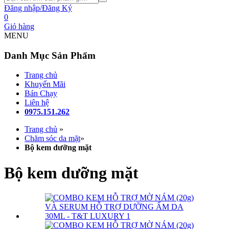
Đăng nhập/Đăng Ký
0
Giỏ hàng
MENU
Danh Mục Sản Phẩm
Trang chủ
Khuyến Mãi
Bán Chạy
Liên hệ
0975.151.262
Trang chủ
»
Chăm sóc da mặt
»
Bộ kem dưỡng mặt
Bộ kem dưỡng mặt