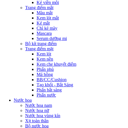
Kẻ viền môi
Trang điểm mắt
Màu mắt
Kem lót mắt
Kẻ mắt
Chì kẻ mày
Mascara
Serum dưỡng mi
Bộ kít trang điểm
Trang điểm mặt
Kem lót
Kem nền
Kem che khuyết điểm
Phấn phủ
Má hồng
BB/CC/Cushion
Tạo khối - Bắt Sáng
Phấn bắt sáng
Phấn nước
Nước hoa
Nước hoa nam
Nước hoa nữ
Nước hoa vùng kín
Xịt toàn thân
Bộ nước hoa