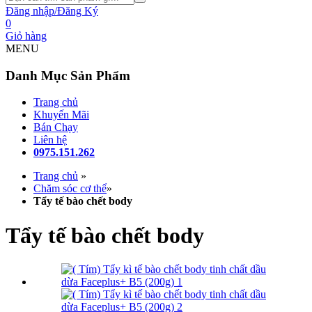
Đăng nhập/Đăng Ký
0
Giỏ hàng
MENU
Danh Mục Sản Phẩm
Trang chủ
Khuyến Mãi
Bán Chạy
Liên hệ
0975.151.262
Trang chủ
»
Chăm sóc cơ thể
»
Tẩy tế bào chết body
Tẩy tế bào chết body