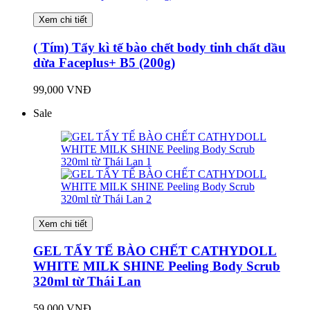
Xem chi tiết
( Tím) Tẩy kì tế bào chết body tinh chất dầu
dừa Faceplus+ B5 (200g)
99,000 VNĐ
Sale
Xem chi tiết
GEL TẨY TẾ BÀO CHẾT CATHYDOLL
WHITE MILK SHINE Peeling Body Scrub
320ml từ Thái Lan
59,000 VNĐ