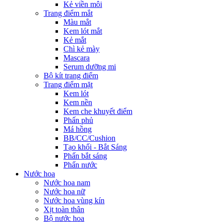
Kẻ viền môi
Trang điểm mắt
Màu mắt
Kem lót mắt
Kẻ mắt
Chì kẻ mày
Mascara
Serum dưỡng mi
Bộ kít trang điểm
Trang điểm mặt
Kem lót
Kem nền
Kem che khuyết điểm
Phấn phủ
Má hồng
BB/CC/Cushion
Tạo khối - Bắt Sáng
Phấn bắt sáng
Phấn nước
Nước hoa
Nước hoa nam
Nước hoa nữ
Nước hoa vùng kín
Xịt toàn thân
Bộ nước hoa