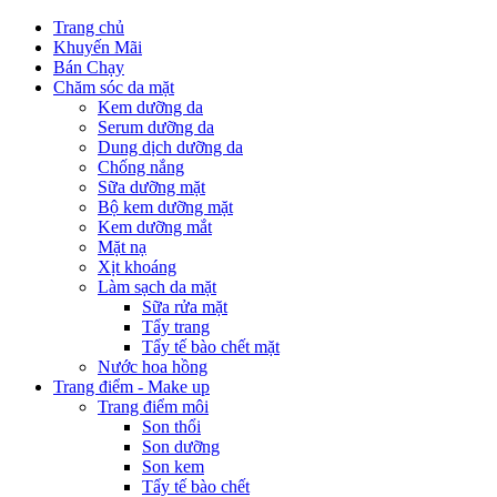
Trang chủ
Khuyến Mãi
Bán Chạy
Chăm sóc da mặt
Kem dưỡng da
Serum dưỡng da
Dung dịch dưỡng da
Chống nắng
Sữa dưỡng mặt
Bộ kem dưỡng mặt
Kem dưỡng mắt
Mặt nạ
Xịt khoáng
Làm sạch da mặt
Sữa rửa mặt
Tẩy trang
Tẩy tế bào chết mặt
Nước hoa hồng
Trang điểm - Make up
Trang điểm môi
Son thổi
Son dưỡng
Son kem
Tẩy tế bào chết