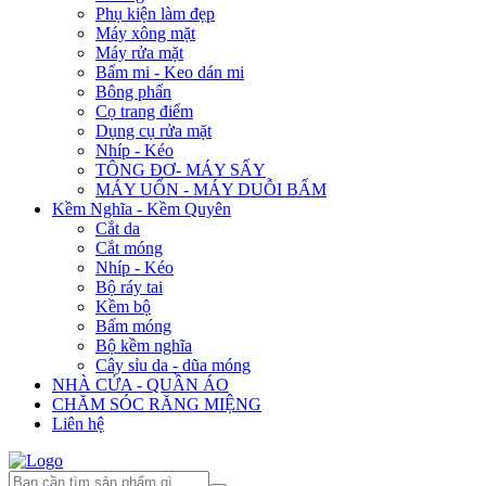
Phụ kiện làm đẹp
Máy xông mặt
Máy rửa mặt
Bấm mi - Keo dán mi
Bông phấn
Cọ trang điểm
Dụng cụ rửa mặt
Nhíp - Kéo
TÔNG ĐƠ- MÁY SẤY
MÁY UỐN - MÁY DUỖI BẤM
Kềm Nghĩa - Kềm Quyên
Cắt da
Cắt móng
Nhíp - Kéo
Bộ ráy tai
Kềm bộ
Bấm móng
Bộ kềm nghĩa
Cây sỉu da - dũa móng
NHÀ CỬA - QUẦN ÁO
CHĂM SÓC RĂNG MIỆNG
Liên hệ