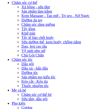
Chăm sóc cơ thể
Xà bông - sữa tắm
Sản phẩm làm trắng
Kem Massage - Tan mỡ - Trị sẹo - Nở Ngực
Dưỡng da tay
Chăm sóc răng miệng
Tẩy lông
Khử mùi
Tẩy tế bào chết body
Sữa dưỡng thể, kem body, chống nắng
Dao, bọt cạo râu
Vệ sinh phụ nữ
Chà Gót Chân
Chăm sóc tóc
Dầu gội
Dầu xả - hấp dầu
Dưỡng tóc
Sản phẩm tạo kiểu tóc
Kéo cắt - Kéo tỉa
Thuốc nhuộm tóc
Mẹ và bé
Chăm sóc cơ thể bé
Sữa tắm, dầu gội
Phụ kiện
Gương