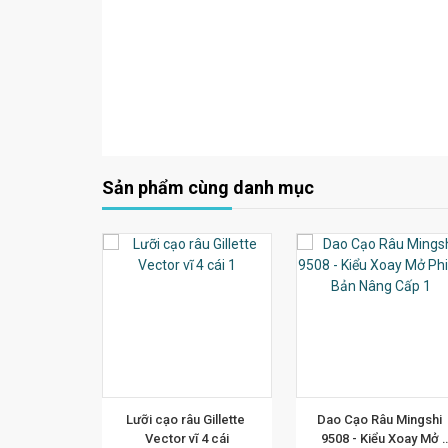
Sản phẩm cùng danh mục
 CHI TIẾT
XEM CHI TIẾT
XEM CHI TIẾ
u Romano 
Lưỡi cạo râu Gillette 
Dao Cạo Râu Mingshi 
175ml
Vector vĩ 4 cái
9508 - Kiểu Xoay Mở 