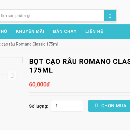
CHỦ
KHUYẾN MÃI
BÁN CHẠY
LIÊN HỆ
t cạo râu Romano Classic 175ml
BỌT CẠO RÂU ROMANO CLA
175ML
60,000đ
CHỌN MUA
Số lượng: