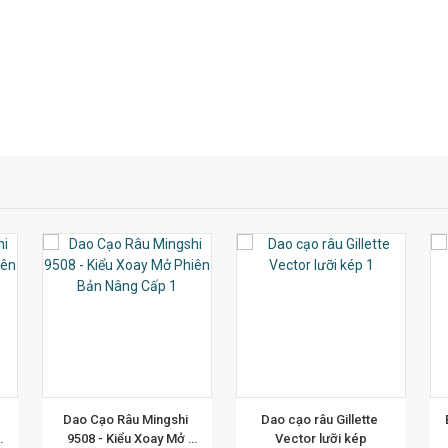
T
XEM CHI TIẾT
XEM CHI TIẾT
Dao Cạo Râu Mingshi 
Dao cạo râu Gillette 
9508 - Kiểu Xoay Mở 
Vector lưỡi kép