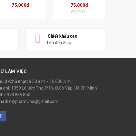
75,000đ
75,000đ
89,000đ
Chiết khấu cao
Lên đến 25%
IỜ LÀM VIỆC
hứ 2-Chủ nhật:
8.30 a.m. - 10.000 p.m.
a chỉ:
1059 Lê Đức Thọ, P.16, Q.Gò Vấp, Hồ Chí Minh
l:
0978.885.850
mail:
myphamvina@gmail.com