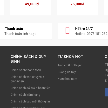
Phiên Bản Nâng Cấp
149,000đ
25,000đ
Thanh toán
Hổ trợ 24/7
Thanh toán linh hoạt
Hotline: 0975.151.262
CHÍNH SÁCH & QUY
TỪ KHOÁ HOT
G
ĐỊNH
T
Tinh chất collagen
Đị
Chính sách thanh toán
Dưỡng da mặt
Te
Chính sách vận chuyển &
Nước hoa nam
E
giao nhận
Chính sách đổi trả & hoàn tiền
Chính sách kiểm hàng
Chính sách bảo mật thông tin