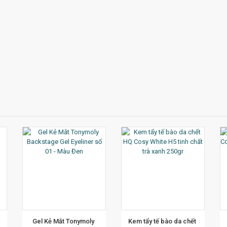
ẾT
XEM CHI TIẾT
XEM CHI TIẾT
Gel Kẻ Mắt Tonymoly 
Kem tẩy tế bào da chết 