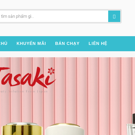
CHỦ
KHUYẾN MÃI
BÁN CHẠY
LIÊN HỆ