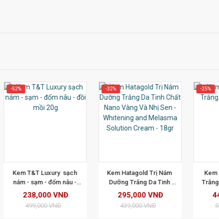
-32%
-25%
T
XEM CHI TIẾT
XEM CHI TIẾT
Kem Hatagold Trị Nám 
Kem CESSNA Dưỡng 
K
Dưỡng Trắng Da Tinh 
Trắng Da giữ Ẩm 18GR 
ẩ
Chất Nano Vàng Và Nhị 
C
295,000 VNĐ
440,000 VNĐ
Sen - Whitening and 
439,000 VNĐ
590,000 VNĐ
Melasma Solution Cream 