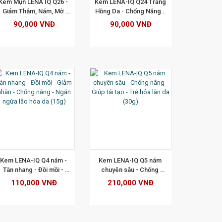
Kem Mụn LENA IQ Q26 - 
Kem LENA-IQ Q24 Trắng 
Giảm Thâm, Nám, Mờ 
Hồng Da - Chống Nắng - 
Sẹo, Dưỡng Trắng, Làm 
Bảo Vệ Da Mặt - Ngăn 
90,000 VNĐ
90,000 VNĐ
Dịu Da 18g
Ngừa Lão Hóa10g
XEM CHI TIẾT
Kem LENA-IQ Q4 nám - 
Kem LENA-IQ Q5 nám 
Tàn nhang - Đồi mồi - 
chuyên sâu - Chống 
Giảm nhăn - Chống nắng 
nắng - Giúp tái tạo - Trẻ 
110,000 VNĐ
210,000 VNĐ
- Ngăn ngừa lão hóa da 
hóa làn da (30g)
(15g)