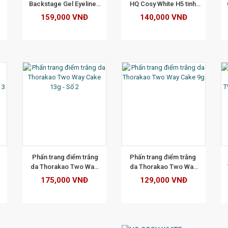
Backstage Gel Eyeliner 
HQ Cosy White H5 tinh 
số 01 - Màu Đen
chất trà xanh 250gr
159,000 VNĐ
140,000 VNĐ
ẾT
XEM CHI TIẾT
XEM CHI TIẾT
  Phấn trang điểm trắng 
Phấn trang điểm trắng 
da Thorakao Two Way 
da Thorakao Two Way 
Cake 13g - Số 2
Cake 9g
175,000 VNĐ
129,000 VNĐ