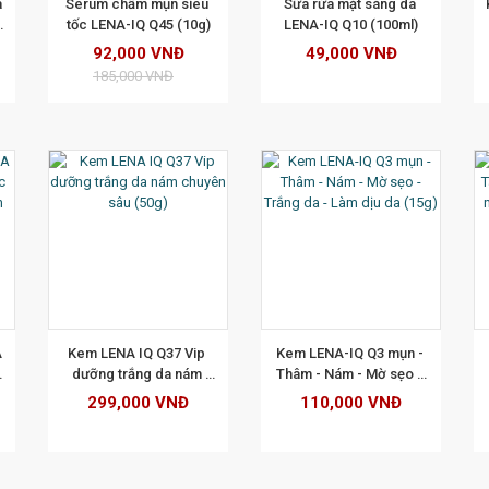
 
Serum chấm mụn siêu 
Sữa rửa mặt sáng da 
 
tốc LENA-IQ Q45 (10g)
LENA-IQ Q10 (100ml)
92,000 VNĐ
49,000 VNĐ
185,000 VNĐ
ẾT
XEM CHI TIẾT
XEM CHI TIẾT
 
Kem LENA IQ Q37 Vip 
Kem LENA-IQ Q3 mụn - 
dưỡng trắng da nám 
Thâm - Nám - Mờ sẹo - 
chuyên sâu (50g)
Trắng da - Làm dịu da 
299,000 VNĐ
110,000 VNĐ
g
(15g)