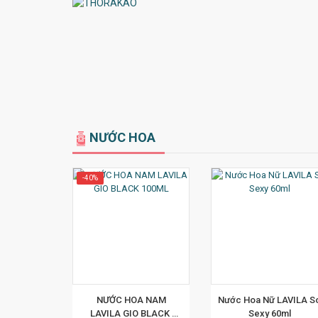
NƯỚC HOA
-40%
M CHI TIẾT
XEM CHI TIẾT
XEM CHI TI
 NƯỚC HOA NAM 
Nước Hoa Nữ LAVILA So
LAVILA GIO BLACK 
Sexy 60ml