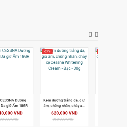
-27%
-26%
XEM CHI TIẾT
XEM CHI TIẾT
X
em dưỡng trắng da, giữ 
Kem Cessna Tím - Kem 
Kem Feiya 
m, chống nhăn, chảy xệ 
dưỡng trắng da sạch 
Lão Hóa Ti
essna Whitening Cream 
nám 30gr (chính hãng) 
620,000 VNĐ
580,000 VNĐ
729,
- Bạc - 30g 
850,000 VNĐ
790,000 VNĐ