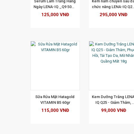
Serum Làm Trắng Hàng 
Kem nám chuyên sâu đa
Ngày LENA-IQ _Q9 50ML 
chức năng LENA-IQ Q22
-  Hỗ Trợ Trắng Da, 
(40g)
125,000 VNĐ
295,000 VNĐ
Ngừa Mụn, Mờ Nám, 
Chăm Sóc Da
M CHI TIẾT
XEM CHI TIẾT
XEM CHI TI
Sữa Rửa Mặt Hatagold 
Kem Dưỡng Trắng LENA
VITAMIN B5 60gr
IQ Q25 - Giảm Thâm, 
Phục Hồi, Tái Tạo Da, 
115,000 VNĐ
99,000 VNĐ
Mờ Nhăn Quầng Mắt 18