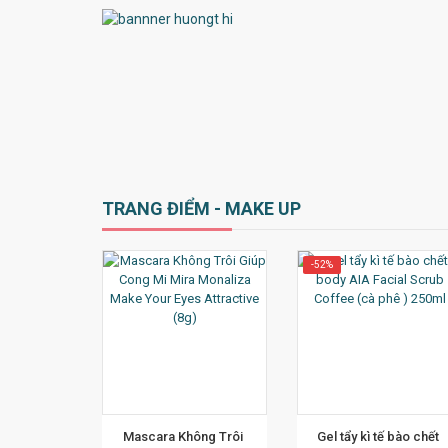
TRANG ĐIỂM - MAKE UP
-52%
M CHI TIẾT
XEM CHI TIẾT
XEM CHI TI
Mascara Không Trôi 
Gel tẩy kì tế bào chết 