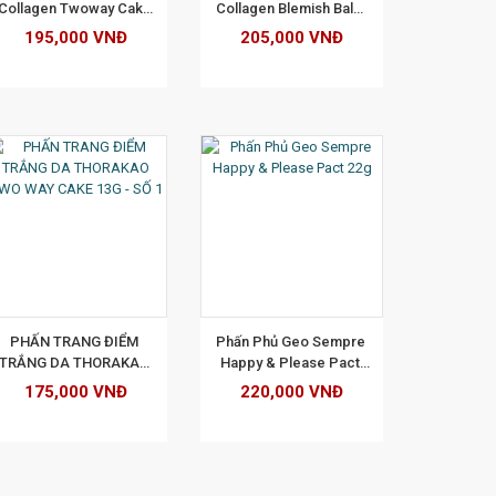
Collagen Twoway Cake 
Collagen Blemish Balm 
13gr - tone 21
BB SPF 40 PA+++Tone 
195,000 VNĐ
205,000 VNĐ
21 - 40ML
XEM CHI TIẾT
PHẤN TRANG ĐIỂM 
Phấn Phủ Geo Sempre 
TRẮNG DA THORAKAO 
Happy & Please Pact 
TWO WAY CAKE 13G - 
22g
175,000 VNĐ
220,000 VNĐ
SỐ 1