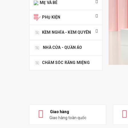
MẸ VÀ BÉ
PHỤ KIỆN
KỀM NGHĨA - KỀM QUYÊN
NHÀ CỬA - QUẦN ÁO
CHĂM SÓC RĂNG MIỆNG
Giao hàng
Giao hàng toàn quốc