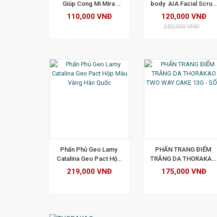
Giúp Cong Mi Mira 
body  AIA Facial Scrub 
Monaliza Make Your 
Coffee (cà phê ) 250ml
110,000 VNĐ
120,000 VNĐ
Eyes Attractive (8g)
250,000 VNĐ
M CHI TIẾT
XEM CHI TIẾT
XEM CHI TI
Phấn Phủ Geo Lamy 
PHẤN TRANG ĐIỂM 
Catalina Geo Pact Hộp 
TRẮNG DA THORAKAO 
Màu Vàng Hàn Quốc
TWO WAY CAKE 13G - 
219,000 VNĐ
175,000 VNĐ
SỐ 3