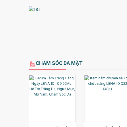
CHĂM SÓC DA MẶT
M CHI TIẾT
XEM CHI TIẾT
XEM CHI TI