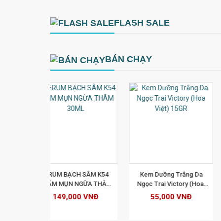
FLASH SALE
BÁN CHẠY
-52%
 CHI TIẾT
XEM CHI TIẾT
XEM CHI TIẾ
 SÂM K54 
 Kem Dưỡng Trắng Da 
Kem T&T Luxury  sạch 
GỪA THÂM 
Ngọc Trai Victory (Hoa 
nám - sạm - đốm nâu - 
30ML 
Việt) 15GR 
đồi mồi 20g 
0 VNĐ
55,000 VNĐ
238,000 VNĐ
499,000 VNĐ