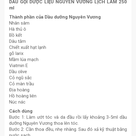
DẦU GỘI DƯỢC LIỆU NGUYÊN VƯƠNG LỊCH LÃM 250
ml
Thành phần của Dầu dưỡng Nguyên Vương
Nhân sâm
Hà thủ ô
Bồ kết
Dâu tằm
Chiết xuất hạt lạnh
gỗ larix
Mầm lúa mạch
Viatmin E
Dầu olive
Cỏ ngũ sắc
Cỏ màn trầu
Địa hoàng
Hồ hoàng liên
Núc nác
Cách dùng
Bước 1: Làm ướt tóc và da đầu rồi lấy khoảng 3-5ml dầu
dưỡng Nguyên Vương thoa lên tóc.
Bước 2: Cần thoa đều, nhẹ nhàng. Sau đó xả kỹ thuật bằng
nước sạch.