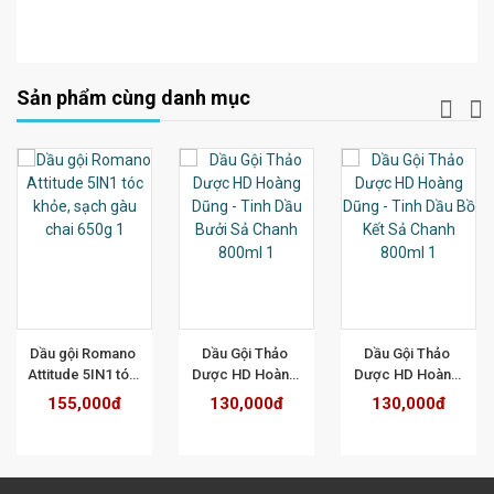
Sản phẩm cùng danh mục
T
XEM CHI TIẾT
XEM CHI TIẾT
XEM CHI TIẾT
Dầu gội Romano 
Dầu Gội Thảo 
Dầu Gội Thảo 
Attitude 5IN1 tóc 
Dược HD Hoàng 
Dược HD Hoàng 
khỏe, sạch gàu 
Dũng - Tinh Dầu 
Dũng - Tinh Dầu 
155,000đ
130,000đ
130,000đ
chai 650g
Bưởi Sả Chanh 
Bồ Kết Sả Chanh 
800ml
800ml