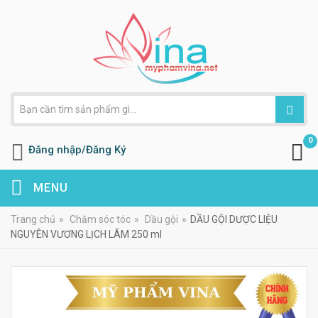
0
Đăng nhập/Đăng Ký
MENU
Trang chủ
»
Chăm sóc tóc
»
Dầu gội
»
DẦU GỘI DƯỢC LIỆU
NGUYÊN VƯƠNG LỊCH LÃM 250 ml