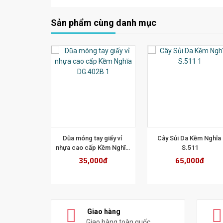
Sản phẩm cùng danh mục
 CHI TIẾT
XEM CHI TIẾT
XEM CHI TIẾ
Dũa móng tay giấy vỉ 
​Cây Sủi Da Kềm Nghĩa​ 
nhựa cao cấp Kềm Nghĩa 
S.511
DG.402B
35,000đ
65,000đ
Giao hàng
Giao hàng toàn quốc