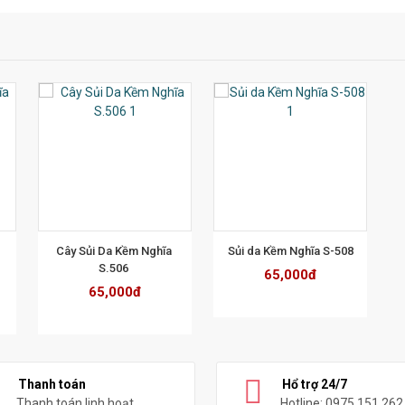
T
XEM CHI TIẾT
​Cây Sủi Da Kềm Nghĩa​ 
Sủi da Kềm Nghĩa S-508
S.506 
65,000đ
65,000đ
Thanh toán
Hổ trợ 24/7
Thanh toán linh hoạt
Hotline: 0975.151.262