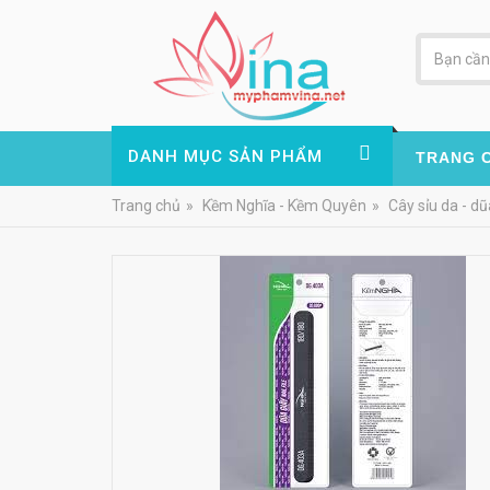
DANH MỤC SẢN PHẨM
TRANG 
Trang chủ
»
Kềm Nghĩa - Kềm Quyên
»
Cây sỉu da - d