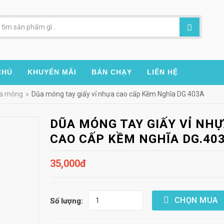
CHỦ
KHUYẾN MÃI
BÁN CHẠY
LIÊN HỆ
ũa móng
»
Dũa móng tay giấy vỉ nhựa cao cấp Kềm Nghĩa DG.403A
DŨA MÓNG TAY GIẤY VỈ NH
CAO CẤP KỀM NGHĨA DG.40
35,000đ
CHỌN MUA
Số lượng: