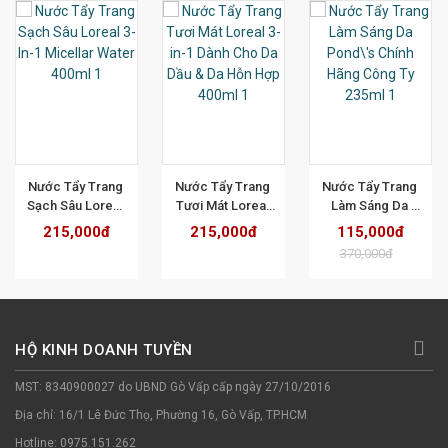
T
XEM CHI TIẾT
XEM CHI TIẾT
XEM CHI TIẾT
Nước Tẩy Trang 
Nước Tẩy Trang 
Nước Tẩy Trang 
Sạch Sâu Loreal 
Tươi Mát Loreal 
Làm Sáng Da 
3-In-1 Micellar 
3-in-1 Dành Cho 
Pond\'s Chính 
215,000đ
215,000đ
115,000đ
Water 400ml
Da Dầu & Da Hỗn 
Hãng Công Ty 
370,000đ
Hợp 400ml
235ml
HỘ KINH DOANH TUYỀN
MST: 8340900027 do UBND Gò Vấp cấp ngày 27/10/2016
Địa chỉ: 16/1 Lê Đức Thọ, Phường 16, Gò Vấp, TP.HCM
Hotline: 0975.151.262