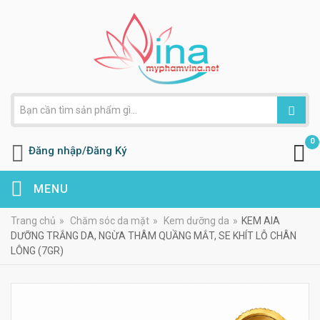
0
Đăng nhập/Đăng Ký
MENU
Trang chủ
»
Chăm sóc da mặt
»
Kem dưỡng da
»
KEM AIA
DƯỠNG TRẮNG DA, NGỪA THÂM QUẦNG MẮT, SE KHÍT LỖ CHÂN
LÔNG (7GR)