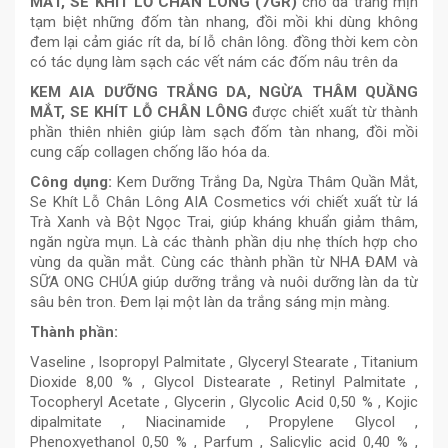
MẮT, SE KHÍT LỖ CHÂN LÔNG (7GR)
cho da trắng mịn
tạm biệt những đốm tàn nhang, đồi mồi khi dùng không
đem lại cảm giác rít da, bí lỗ chân lông. đồng thời kem còn
có tác dụng làm sạch các vết nám các đốm nâu trên da
KEM AIA DƯỠNG TRẮNG DA, NGỪA THÂM QUẦNG
MẮT, SE KHÍT LỖ CHÂN LÔNG
được chiết xuất từ thành
phần thiên nhiên giúp làm sạch đốm tàn nhang, đồi mồi
cung cấp collagen chống lão hóa da.
Công dụng:
Kem Dưỡng Trắng Da, Ngừa Thâm Quần Mắt,
Se Khít Lỗ Chân Lông AIA Cosmetics với chiết xuất từ lá
Trà Xanh và Bột Ngọc Trai, giúp kháng khuẩn giảm thâm,
ngăn ngừa mụn. Là các thành phần dịu nhẹ thích hợp cho
vùng da quần mắt. Cùng các thành phần từ NHA ĐAM và
SỮA ONG CHÚA giúp dưỡng trắng và nuôi dưỡng làn da từ
sâu bên tron. Đem lại một làn da trắng sáng mịn màng.
Thành phần:
Vaseline , Isopropyl Palmitate , Glyceryl Stearate , Titanium
Dioxide 8,00 % , Glycol Distearate , Retinyl Palmitate ,
Tocopheryl Acetate , Glycerin , Glycolic Acid 0,50 % , Kojic
dipalmitate , Niacinamide , Propylene Glycol ,
Phenoxyethanol 0,50 % , Parfum , Salicylic acid 0,40 % ,