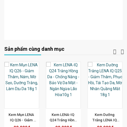
Sản phẩm cùng danh mục
T
XEM CHI TIẾT
XEM CHI TIẾT
XEM CHI TIẾT
Kem Mụn LENA 
Kem LENA-IQ 
Kem Dưỡng 
IQ Q26 - Giảm 
Q24 Trắng Hồng 
Trắng LENA IQ 
Thâm, Nám, Mờ 
Da - Chống Nắng 
Q25 - Giảm Thâm, 