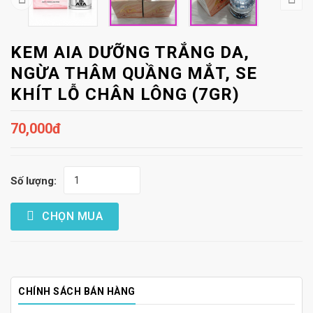
KEM AIA DƯỠNG TRẮNG DA,
NGỪA THÂM QUẦNG MẮT, SE
KHÍT LỖ CHÂN LÔNG (7GR)
70,000đ
Số lượng:
CHỌN MUA
CHÍNH SÁCH BÁN HÀNG