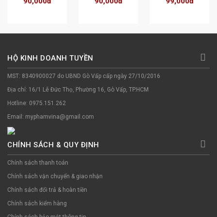
90,000đ
90,000đ
99,000đ
Sẹo, Dưỡng 
- Bảo Vệ Da Mặt - 
Phục Hồi, Tái Tạo 
Trắng, Làm Dịu 
Ngăn Ngừa Lão 
Da, Mờ Nhăn 
Da 18g
Hóa10g
Quầng Mắt 18g
HỘ KINH DOANH TUYỀN
MST: 8340900027 do UBND Gò Vấp cấp ngày 27/10/2016
Địa chỉ: 16/1 Lê Đức Thọ, Phường 16, Gò Vấp, TP.HCM
Hotline: 0975.151.262
Email: myphamvina@gmail.com
CHÍNH SÁCH & QUY ĐỊNH
Chính sách thanh toán
Chính sách vận chuyển & giao nhận
Chính sách đổi trả & hoàn tiền
Chính sách kiểm hàng