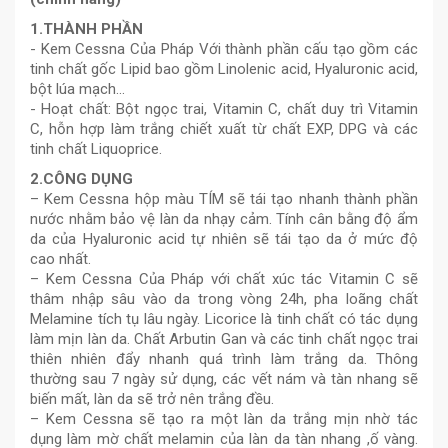
1.THÀNH PHẦN
- Kem Cessna Của Pháp Với thành phần cấu tạo gồm các
tinh chất gốc Lipid bao gồm Linolenic acid, Hyaluronic acid,
bột lúa mạch…
- Hoạt chất: Bột ngọc trai, Vitamin C, chất duy trì Vitamin
C, hỗn hợp làm trắng chiết xuất từ chất EXP, DPG và các
tinh chất Liquoprice.
2.CÔNG DỤNG
– Kem Cessna hộp màu TÍM sẽ tái tạo nhanh thành phần
nước nhằm bảo vệ làn da nhạy cảm. Tính cân bằng độ ẩm
da của Hyaluronic acid tự nhiên sẽ tái tạo da ở mức độ
cao nhất.
– Kem Cessna Của Pháp với chất xúc tác Vitamin C sẽ
thâm nhập sâu vào da trong vòng 24h, pha loãng chất
Melamine tích tụ lâu ngày. Licorice là tinh chất có tác dụng
làm mịn làn da. Chất Arbutin Gan và các tinh chất ngọc trai
thiên nhiên đẩy nhanh quá trình làm trắng da. Thông
thường sau 7 ngày sử dụng, các vết nám và tàn nhang sẽ
biến mất, làn da sẽ trở nên trắng đều.
– Kem Cessna sẽ tạo ra một làn da trắng mịn nhờ tác
dụng làm mờ chất melamin của làn da tàn nhang ,ố vàng.