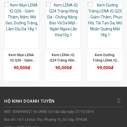
T
XEM CHI TIẾT
XEM CHI TIẾT
XEM CHI TIẾT
Kem Mụn LENA 
Kem LENA-IQ 
Kem Dưỡng 
IQ Q26 - Giảm 
Q24 Trắng Hồng 
Trắng LENA IQ 
Thâm, Nám, Mờ 
Da - Chống Nắng 
Q25 - Giảm Thâm, 
90,000đ
90,000đ
99,000đ
Sẹo, Dưỡng 
- Bảo Vệ Da Mặt - 
Phục Hồi, Tái Tạo 
Trắng, Làm Dịu 
Ngăn Ngừa Lão 
Da, Mờ Nhăn 
Da 18g
Hóa10g
Quầng Mắt 18g
HỘ KINH DOANH TUYỀN
MST: 8340900027 do UBND Gò Vấp cấp ngày 27/10/2016
Địa chỉ: 16/1 Lê Đức Thọ, Phường 16, Gò Vấp, TP.HCM