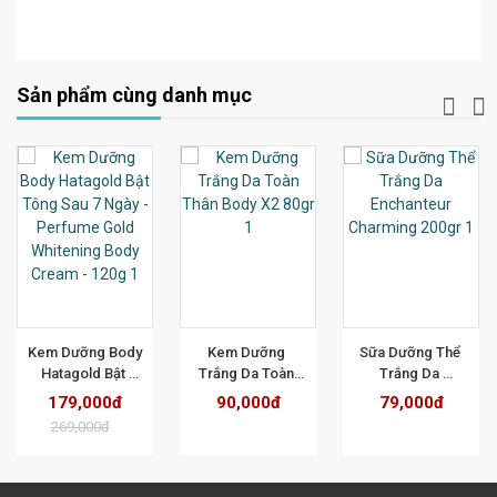
Sản phẩm cùng danh mục
T
XEM CHI TIẾT
XEM CHI TIẾT
XEM CHI TIẾT
Kem Dưỡng Body 
Kem Dưỡng 
Sữa Dưỡng Thể 
Hatagold Bật 
Trắng Da Toàn 
Trắng Da 
Tông Sau 7 Ngày 
Thân Body X2 
Enchanteur 
179,000đ
90,000đ
79,000đ
- Perfume Gold 
80gr 
Charming 200gr
269,000đ
Whitening Body 
Cream - 120g