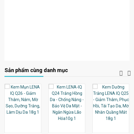
Sản phẩm cùng danh mục
T
XEM CHI TIẾT
XEM CHI TIẾT
XEM CHI TIẾT