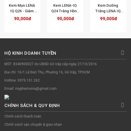
Kem Mụn LENA 
Kem LENA-IQ 
Kem Dưỡng 
IQ Q26 - Giảm 
Q24 Trắng Hồng 
Trắng LENA IQ 
Thâm, Nám, Mờ 
Da - Chống Nắng 
Q25 - Giảm Thâm, 
90,000đ
90,000đ
99,000đ
Sẹo, Dưỡng 
- Bảo Vệ Da Mặt - 
Phục Hồi, Tái Tạo 
Trắng, Làm Dịu 
Ngăn Ngừa Lão 
Da, Mờ Nhăn 
Da 18g
Hóa10g
Quầng Mắt 18g
HỘ KINH DOANH TUYỀN
MST: 8340900027 do UBND Gò Vấp cấp ngày 27/10/2016
Địa chỉ: 16/1 Lê Đức Thọ, Phường 16, Gò Vấp, TP.HCM
Hotline: 0975.151.262
Email: myphamvina@gmail.com
CHÍNH SÁCH & QUY ĐỊNH
Chính sách thanh toán
Chính sách vận chuyển & giao nhận