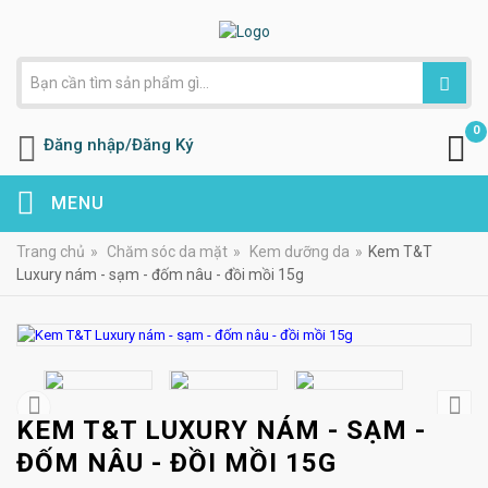
0
Đăng nhập/Đăng Ký
MENU
Trang chủ
»
Chăm sóc da mặt
»
Kem dưỡng da
»
Kem T&T
Luxury nám - sạm - đốm nâu - đồi mồi 15g
KEM T&T LUXURY NÁM - SẠM -
ĐỐM NÂU - ĐỒI MỒI 15G