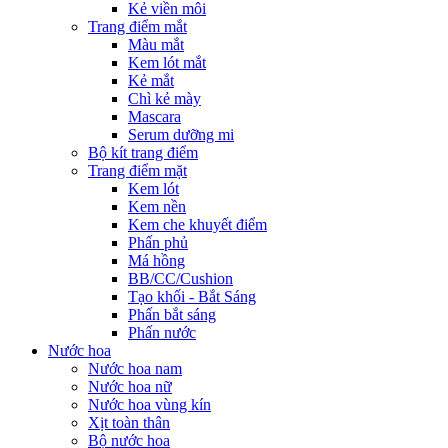
Kẻ viền môi
Trang điểm mắt
Màu mắt
Kem lót mắt
Kẻ mắt
Chì kẻ mày
Mascara
Serum dưỡng mi
Bộ kít trang điểm
Trang điểm mặt
Kem lót
Kem nền
Kem che khuyết điểm
Phấn phủ
Má hồng
BB/CC/Cushion
Tạo khối - Bắt Sáng
Phấn bắt sáng
Phấn nước
Nước hoa
Nước hoa nam
Nước hoa nữ
Nước hoa vùng kín
Xịt toàn thân
Bộ nước hoa