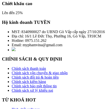
Chiết khấu cao
Lên đến 25%
Hộ kinh doanh TUYỀN
MST: 8340900027 do UBND Gò Vấp cấp ngày 27/10/2016
Địa chỉ: 16/1 Lê Đức Thọ, Phường 16, Gò Vấp, TP.HCM
Hotline: 0975.151.262
Email: myphamvina@gmail.com
CHÍNH SÁCH & QUY ĐỊNH
Chính sách thanh toán
Chính sách vận chuyển & giao nhận
Chính sách đổi trả & hoàn tiền
Chính sách kiểm hàng
Chính sách bảo mật thông tin
Chính sách xử lý khiếu nại
TỪ KHOÁ HOT