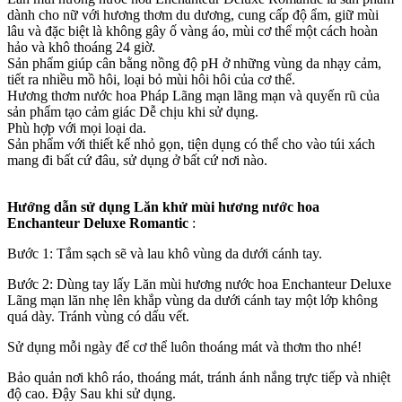
dành cho nữ với hương thơm du dương, cung cấp độ ẩm, giữ mùi
lâu và đặc biệt là không gây ố vàng áo, mùi cơ thể một cách hoàn
hảo và khô thoáng 24 giờ.
Sản phẩm giúp cân bằng nồng độ pH ở những vùng da nhạy cảm,
tiết ra nhiều mồ hôi, loại bỏ mùi hôi hôi của cơ thể.
Hương thơm nước hoa Pháp Lãng mạn lãng mạn và quyến rũ của
sản phẩm tạo cảm giác Dễ chịu khi sử dụng.
Phù hợp với mọi loại da.
Sản phẩm với thiết kế nhỏ gọn, tiện dụng có thể cho vào túi xách
mang đi bất cứ đâu, sử dụng ở bất cứ nơi nào.
Hướng dẫn sử dụng Lăn khử mùi hương nước hoa
Enchanteur Deluxe Romantic
:
Bước 1: Tắm sạch sẽ và lau khô vùng da dưới cánh tay.
Bước 2: Dùng tay lấy Lăn mùi hương nước hoa Enchanteur Deluxe
Lãng mạn lăn nhẹ lên khắp vùng da dưới cánh tay một lớp không
quá dày. Tránh vùng có dấu vết.
Sử dụng mỗi ngày để cơ thể luôn thoáng mát và thơm tho nhé!
Bảo quản nơi khô ráo, thoáng mát, tránh ánh nắng trực tiếp và nhiệt
độ cao. Đậy Sau khi sử dụng.