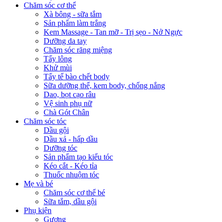
Chăm sóc cơ thể
Xà bông - sữa tắm
Sản phẩm làm trắng
Kem Massage - Tan mỡ - Trị sẹo - Nở Ngực
Dưỡng da tay
Chăm sóc răng miệng
Tẩy lông
Khử mùi
Tẩy tế bào chết body
Sữa dưỡng thể, kem body, chống nắng
Dao, bọt cạo râu
Vệ sinh phụ nữ
Chà Gót Chân
Chăm sóc tóc
Dầu gội
Dầu xả - hấp dầu
Dưỡng tóc
Sản phẩm tạo kiểu tóc
Kéo cắt - Kéo tỉa
Thuốc nhuộm tóc
Mẹ và bé
Chăm sóc cơ thể bé
Sữa tắm, dầu gội
Phụ kiện
Gương