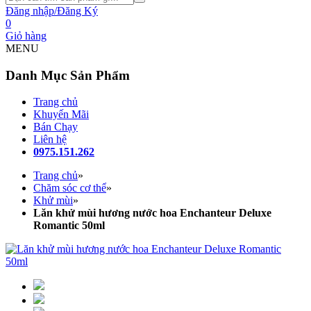
Đăng nhập/Đăng Ký
0
Giỏ hàng
MENU
Danh Mục Sản Phẩm
Trang chủ
Khuyến Mãi
Bán Chạy
Liên hệ
0975.151.262
Trang chủ
»
Chăm sóc cơ thể
»
Khử mùi
»
Lăn khử mùi hương nước hoa Enchanteur Deluxe
Romantic 50ml