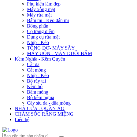
Phụ kiện làm đẹp
Máy xông mặt
Máy rửa mặt
Bấm mi - Keo dán mi
Bông phấn
Cọ trang điểm
Dụng cụ rửa mặt
Nhíp - Kéo
TÔNG ĐƠ- MÁY SẤY
MÁY UỐN - MÁY DUỖI BẤM
Kềm Nghĩa - Kềm Quyên
Cắt da
Cắt móng
Nhíp - Kéo
Bộ ráy tai
Kềm bộ
Bấm móng
Bộ kềm nghĩa
Cây sỉu da - dũa móng
NHÀ CỬA - QUẦN ÁO
CHĂM SÓC RĂNG MIỆNG
Liên hệ