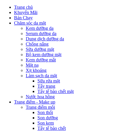
Trang chủ
Khuyến Mãi
Bán Chạy
Chăm sóc da mặt
Kem dưỡng da
Serum dưỡng da
Dung dịch dưỡng da
Chống nắng
Sữa dưỡng mặt
Bộ kem dưỡng mặt
Kem dưỡng mắt
Mặt nạ
Xịt khoáng
Làm sạch da mặt
Sữa rửa mặt
Tẩy trang
Tẩy tế bào chết mặt
Nước hoa hồng
Trang điểm - Make up
Trang điểm môi
Son thổi
Son dưỡng
Son kem
Tẩy tế bào chết