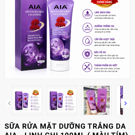
SỮA RỬA MẶT DƯỠNG TRẮNG DA