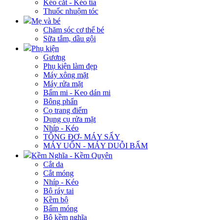
Kéo cắt - Kéo tỉa
Thuốc nhuộm tóc
Mẹ và bé
Chăm sóc cơ thể bé
Sữa tắm, dầu gội
Phụ kiện
Gương
Phụ kiện làm đẹp
Máy xông mặt
Máy rửa mặt
Bấm mi - Keo dán mi
Bông phấn
Cọ trang điểm
Dụng cụ rửa mặt
Nhíp - Kéo
TÔNG ĐƠ- MÁY SẤY
MÁY UỐN - MÁY DUỖI BẤM
Kềm Nghĩa - Kềm Quyên
Cắt da
Cắt móng
Nhíp - Kéo
Bộ ráy tai
Kềm bộ
Bấm móng
Bộ kềm nghĩa