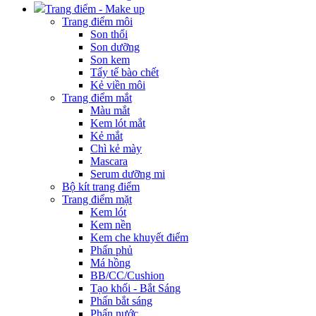
Trang điểm - Make up
Trang điểm môi
Son thổi
Son dưỡng
Son kem
Tẩy tế bào chết
Kẻ viền môi
Trang điểm mắt
Màu mắt
Kem lót mắt
Kẻ mắt
Chì kẻ mày
Mascara
Serum dưỡng mi
Bộ kít trang điểm
Trang điểm mặt
Kem lót
Kem nền
Kem che khuyết điểm
Phấn phủ
Má hồng
BB/CC/Cushion
Tạo khối - Bắt Sáng
Phấn bắt sáng
Phấn nước