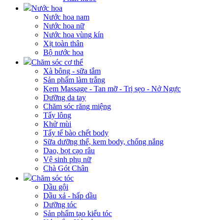
Nước hoa
Nước hoa nam
Nước hoa nữ
Nước hoa vùng kín
Xịt toàn thân
Bộ nước hoa
Chăm sóc cơ thể
Xà bông - sữa tắm
Sản phẩm làm trắng
Kem Massage - Tan mỡ - Trị sẹo - Nở Ngực
Dưỡng da tay
Chăm sóc răng miệng
Tẩy lông
Khử mùi
Tẩy tế bào chết body
Sữa dưỡng thể, kem body, chống nắng
Dao, bọt cạo râu
Vệ sinh phụ nữ
Chà Gót Chân
Chăm sóc tóc
Dầu gội
Dầu xả - hấp dầu
Dưỡng tóc
Sản phẩm tạo kiểu tóc