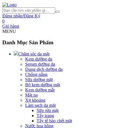
Đăng nhập/Đăng Ký
0
Giỏ hàng
MENU
Danh Mục Sản Phẩm
Chăm sóc da mặt
Kem dưỡng da
Serum dưỡng da
Dung dịch dưỡng da
Chống nắng
Sữa dưỡng mặt
Bộ kem dưỡng mặt
Kem dưỡng mắt
Mặt nạ
Xịt khoáng
Làm sạch da mặt
Sữa rửa mặt
Tẩy trang
Tẩy tế bào chết mặt
Nước hoa hồng