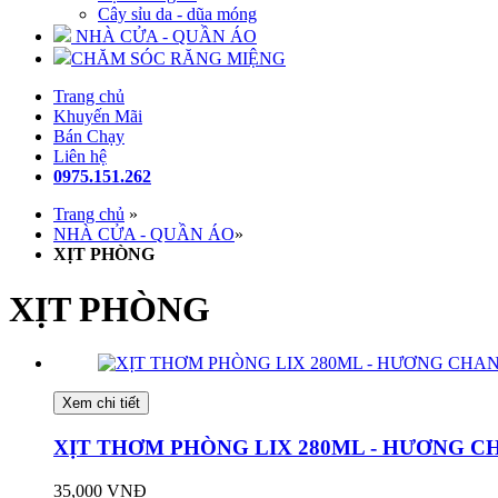
Cây sỉu da - dũa móng
NHÀ CỬA - QUẦN ÁO
CHĂM SÓC RĂNG MIỆNG
Trang chủ
Khuyến Mãi
Bán Chạy
Liên hệ
0975.151.262
Trang chủ
»
NHÀ CỬA - QUẦN ÁO
»
XỊT PHÒNG
XỊT PHÒNG
Xem chi tiết
XỊT THƠM PHÒNG LIX 280ML - HƯƠNG C
35,000 VNĐ