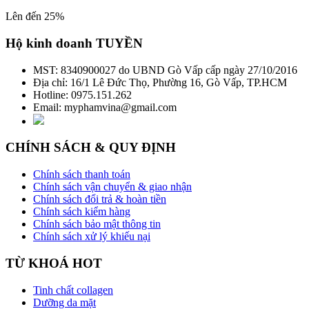
Lên đến 25%
Hộ kinh doanh TUYỀN
MST: 8340900027 do UBND Gò Vấp cấp ngày 27/10/2016
Địa chỉ: 16/1 Lê Đức Thọ, Phường 16, Gò Vấp, TP.HCM
Hotline: 0975.151.262
Email: myphamvina@gmail.com
CHÍNH SÁCH & QUY ĐỊNH
Chính sách thanh toán
Chính sách vận chuyển & giao nhận
Chính sách đổi trả & hoàn tiền
Chính sách kiểm hàng
Chính sách bảo mật thông tin
Chính sách xử lý khiếu nại
TỪ KHOÁ HOT
Tinh chất collagen
Dưỡng da mặt