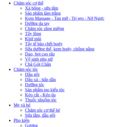
Chăm sóc cơ thể
Xà bông - sữa tắm
Sản phẩm làm trắng
Kem Massage - Tan mỡ - Trị sẹo - Nở Ngực
Dưỡng da tay
Chăm sóc răng miệng
Tẩy lông
Khử mùi
Tẩy tế bào chết body
Sữa dưỡng thể, kem body, chống nắng
Dao, bọt cạo râu
Vệ sinh phụ nữ
Chà Gót Chân
Chăm sóc tóc
Dầu gội
Dầu xả - hấp dầu
Dưỡng tóc
Sản phẩm tạo kiểu tóc
Kéo cắt - Kéo tỉa
Thuốc nhuộm tóc
Mẹ và bé
Chăm sóc cơ thể bé
Sữa tắm, dầu gội
Phụ kiện
Gương