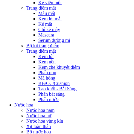
Kẻ viền môi
Trang điểm mắt
Màu mắt
Kem lót mắt
Kẻ mắt
Chì kẻ mày
Mascara
Serum dưỡng mi
Bộ kít trang điểm
Trang điểm mặt
Kem lót
Kem nền
Kem che khuyết điểm
Phấn phủ
Má hồng
BB/CC/Cushion
Tạo khối - Bắt Sáng
Phấn bắt sáng
Phấn nước
Nước hoa
Nước hoa nam
Nước hoa nữ
Nước hoa vùng kín
Xịt toàn thân
Bộ nước hoa