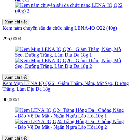
Xem chi tiết
Kem nám chuyên sâu đa chức năng LENA-IQ Q22 (40g)
295,000đ
Xem chi tiết
Kem Mụn LENA IQ Q26 - Giảm Thâm, Nám, Mờ Sẹo, Dưỡng
Trắng, Làm Dịu Da 18g
90,000đ
Xem chi tiết