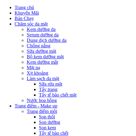
Trang chủ
Khuyến Mãi
Bán Chạy
Chăm sóc da mặt
Kem dưỡng da
Serum dưỡng da
Dung dịch dưỡng da
Chống nắng
Sữa dưỡng mặt
Bộ kem dưỡng mặt
Kem dưỡng mắt
Mặt nạ
Xịt khoáng
Làm sạch da mặt
Sữa rửa mặt
Tẩy trang
Tẩy tế bào chết mặt
Nước hoa hồng
Trang điểm - Make up
Trang điểm môi
Son thổi
Son dưỡng
Son kem
Tẩy tế bào chết