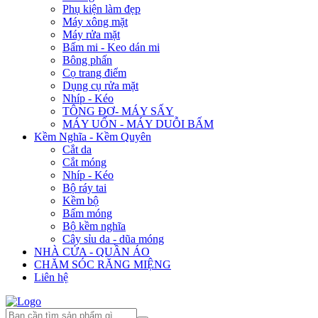
Phụ kiện làm đẹp
Máy xông mặt
Máy rửa mặt
Bấm mi - Keo dán mi
Bông phấn
Cọ trang điểm
Dụng cụ rửa mặt
Nhíp - Kéo
TÔNG ĐƠ- MÁY SẤY
MÁY UỐN - MÁY DUỖI BẤM
Kềm Nghĩa - Kềm Quyên
Cắt da
Cắt móng
Nhíp - Kéo
Bộ ráy tai
Kềm bộ
Bấm móng
Bộ kềm nghĩa
Cây sỉu da - dũa móng
NHÀ CỬA - QUẦN ÁO
CHĂM SÓC RĂNG MIỆNG
Liên hệ