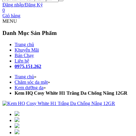
Đăng nhập/Đăng Ký
0
Giỏ hàng
MENU
Danh Mục Sản Phẩm
Trang chủ
Khuyến Mãi
Bán Chạy
Liên hệ
0975.151.262
Trang chủ
»
Chăm sóc da mặt
»
Kem dưỡng da
»
Kem HQ Cosy White H1 Trắng Da Chống Nắng 12GR