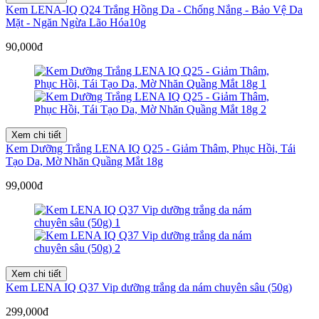
Kem LENA-IQ Q24 Trắng Hồng Da - Chống Nắng - Bảo Vệ Da
Mặt - Ngăn Ngừa Lão Hóa10g
90,000đ
Xem chi tiết
Kem Dưỡng Trắng LENA IQ Q25 - Giảm Thâm, Phục Hồi, Tái
Tạo Da, Mờ Nhăn Quầng Mắt 18g
99,000đ
Xem chi tiết
Kem LENA IQ Q37 Vip dưỡng trắng da nám chuyên sâu (50g)
299,000đ