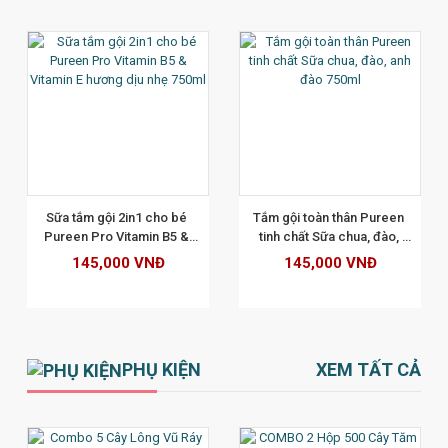
XEM CHI TIẾT
Sữa tắm gội 2in1 cho bé 
Tắm gội toàn thân Pureen 
Pureen Pro Vitamin B5 & 
tinh chất Sữa chua, đào, 
Vitamin E hương dịu nhẹ 
anh đào 750ml
145,000 VNĐ
145,000 VNĐ
750ml
PHỤ KIỆN
XEM TẤT CẢ