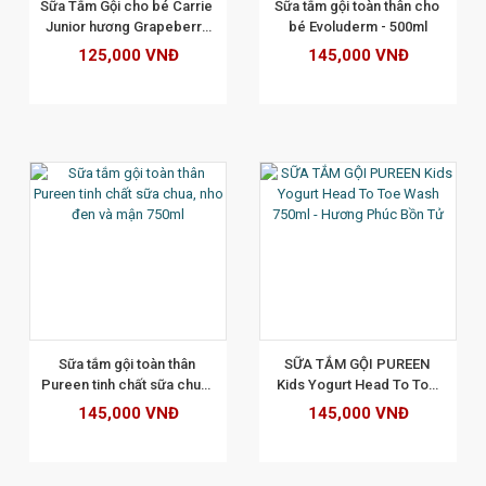
Sữa Tắm Gội cho bé Carrie 
Sữa tắm gội toàn thân cho 
Junior hương Grapeberry 
bé Evoluderm - 500ml
700g
125,000 VNĐ
145,000 VNĐ
XEM CHI TIẾT
Sữa tắm gội toàn thân 
SỮA TẮM GỘI PUREEN 
Pureen tinh chất sữa chua, 
Kids Yogurt Head To Toe 
nho đen và mận 750ml
Wash 750ml - Hương Phúc 
145,000 VNĐ
145,000 VNĐ
Bồn Tử