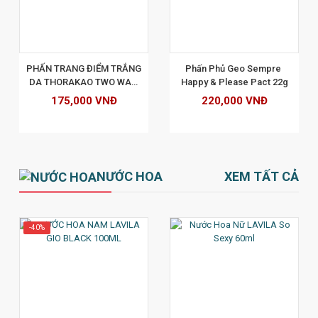
XEM CHI TIẾT
PHẤN TRANG ĐIỂM TRẮNG 
Phấn Phủ Geo Sempre 
DA THORAKAO TWO WAY 
Happy & Please Pact 22g
CAKE 13G - SỐ 1
175,000 VNĐ
220,000 VNĐ
NƯỚC HOA
XEM TẤT CẢ
-40%