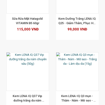
XEM CHI TIẾT
Sữa Rửa Mặt Hatagold 
Kem Dưỡng Trắng LENA IQ 
VITAMIN B5 60gr
Q25 - Giảm Thâm, Phục Hồi, 
Tái Tạo Da, Mờ Nhăn Quầng 
115,000 VNĐ
99,000 VNĐ
Mắt 18g
XEM CHI TIẾT
Kem LENA IQ Q37 Vip 
Kem LENA-IQ Q3 mụn - 
dưỡng trắng da nám 
Thâm - Nám - Mờ sẹo - 
chuyên sâu (50g)
Trắng da - Làm dịu da (15g)