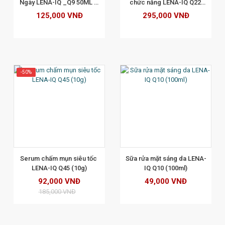
Ngày LENA-IQ _Q9 50ML -  
chức năng LENA-IQ Q22 
Hỗ Trợ Trắng Da, Ngừa 
(40g)
125,000 VNĐ
295,000 VNĐ
Mụn, Mờ Nám, Chăm Sóc 
Da
-50%
XEM CHI TIẾT
Serum chấm mụn siêu tốc 
Sữa rửa mặt sáng da LENA-
LENA-IQ Q45 (10g)
IQ Q10 (100ml)
92,000 VNĐ
49,000 VNĐ
185,000 VNĐ