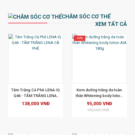
CHĂM SÓC CƠ THỂ
XEM TẤT CẢ
-40%
XEM CHI TIẾT
Tắm Trắng Cà Phê LENA IQ 
Kem dưỡng trắng da toàn 
Q46 - TẮM TRẮNG LENA 
thân Whitening body lotion 
CÀ PHÊ
AIA 180g
138,000 VNĐ
95,000 VNĐ
160,000 VNĐ