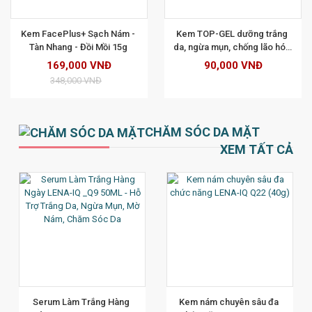
XEM CHI TIẾT
XEM CHI TIẾT
Kem FacePlus+ Sạch Nám - 
Kem TOP-GEL dưỡng trắng 
Tàn Nhang - Đồi Mồi 15g 
da, ngừa mụn, chống lão hóa 
10g 
169,000 VNĐ
90,000 VNĐ
348,000 VNĐ
CHĂM SÓC DA MẶT
XEM TẤT CẢ
XEM CHI TIẾT
Serum Làm Trắng Hàng 
Kem nám chuyên sâu đa 