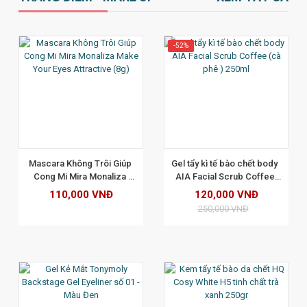
-52%
XEM CHI TIẾT
Mascara Không Trôi Giúp 
Gel tẩy kì tế bào chết body  
Cong Mi Mira Monaliza 
AIA Facial Scrub Coffee 
Make Your Eyes Attractive 
(cà phê ) 250ml
110,000 VNĐ
120,000 VNĐ
(8g)
250,000 VNĐ