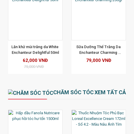
XEM CHI TIẾT
Lăn khử mùi trắng da White 
Sữa Dưỡng Thể Trắng Da 
Enchanteur Delightful 50ml
Enchanteur Charming 
200gr
62,000 VNĐ
79,000 VNĐ
75,000 VNĐ
CHĂM SÓC TÓC
XEM TẤT CẢ