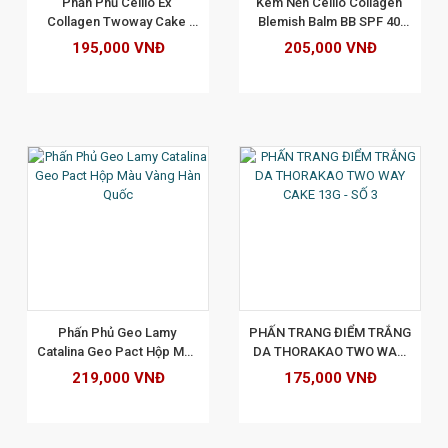
Phấn Phủ Cellio Ex 
Kem Nền Cellio Collagen 
Collagen Twoway Cake 
Blemish Balm BB SPF 40 
13gr - tone 21
PA+++Tone 21 - 40ML
195,000 VNĐ
205,000 VNĐ
XEM CHI TIẾT
Phấn Phủ Geo Lamy 
PHẤN TRANG ĐIỂM TRẮNG 
Catalina Geo Pact Hộp Màu 
DA THORAKAO TWO WAY 
Vàng Hàn Quốc
CAKE 13G - SỐ 3
219,000 VNĐ
175,000 VNĐ