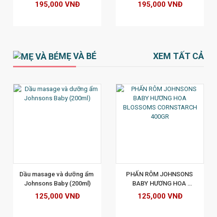
BẠC #3 Natural Dark 
BẠC #4.15 FROSTED 
195,000 VNĐ
195,000 VNĐ
Brown: Nâu Đen Tự Nhiên 
BROWN - NÂU TRO ÁNH ĐỎ 
172ml
172ML
MẸ VÀ BÉ
XEM TẤT CẢ
XEM CHI TIẾT
Dầu masage và dưỡng ẩm 
PHẤN RÔM JOHNSONS 
Johnsons Baby (200ml)
BABY HƯƠNG HOA 
BLOSSOMS CORNSTARCH 
125,000 VNĐ
125,000 VNĐ
400GR