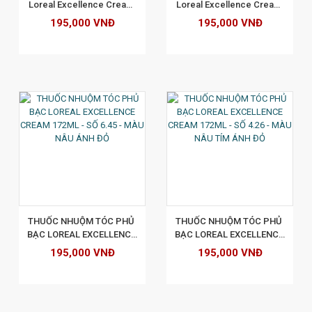
Loreal Excellence Cream 
Loreal Excellence Cream 
172ml - Số 5 - Màu Nâu Hạt 
172ml - Số 4 - Màu Nâu Tự 
195,000 VNĐ
195,000 VNĐ
Dẻ Đậm
Nhiên
XEM CHI TIẾT
THUỐC NHUỘM TÓC PHỦ 
THUỐC NHUỘM TÓC PHỦ 
BẠC LOREAL EXCELLENCE 
BẠC LOREAL EXCELLENCE 
CREAM 172ML - SỐ 6.45 - 
CREAM 172ML - SỐ 4.26 - 
195,000 VNĐ
195,000 VNĐ
MÀU NÂU ÁNH ĐỎ
MÀU NÂU TÍM ÁNH ĐỎ