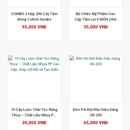
XEM CHI TIẾT
COMBO 2 Hộp 200 Cây Tăm 
Bộ Chiếc Mỹ Phẩm Cao 
Bông Cotton Swabs
Cấp Tiện Lợi 5 MÓN (nhỏ 
xinh)
55,000 VNĐ
35,000 VNĐ
XEM CHI TIẾT
10 Cây Lược Chải Tóc Răng 
Đèn Pin Đội Đầu Siêu Sáng 
Thưa – Chất Liệu Nhựa PP 
OK-203
Cao Cấp, Giúp Gỡ Rối và 
39,000 VNĐ
65,000 VNĐ
Tạo Kiểu