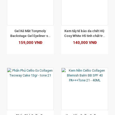
XEM CHI TIẾT
Gel Kẻ Mắt Tonymoly 
Kem tẩy tế bào da chết HQ 
Backstage Gel Eyeliner số 
Cosy White H5 tinh chất trà 
01 - Màu Đen
xanh 250gr
159,000 VNĐ
140,000 VNĐ
XEM CHI TIẾT