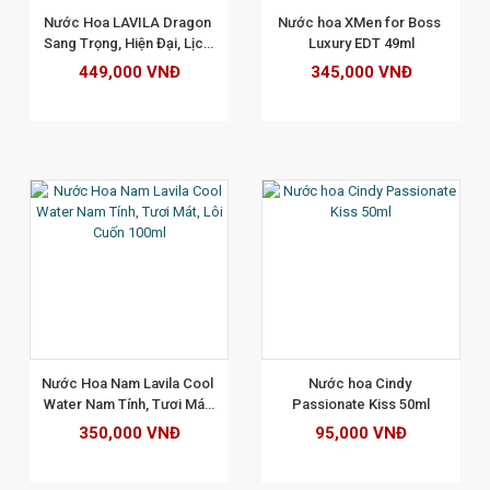
Nước Hoa LAVILA Dragon 
Nước hoa XMen for Boss 
Sang Trọng, Hiện Đại, Lịch 
Luxury EDT 49ml
Lãm 100ml
449,000 VNĐ
345,000 VNĐ
XEM CHI TIẾT
Nước Hoa Nam Lavila Cool 
Nước hoa Cindy 
Water Nam Tính, Tươi Mát, 
Passionate Kiss 50ml
Lôi Cuốn 100ml
350,000 VNĐ
95,000 VNĐ