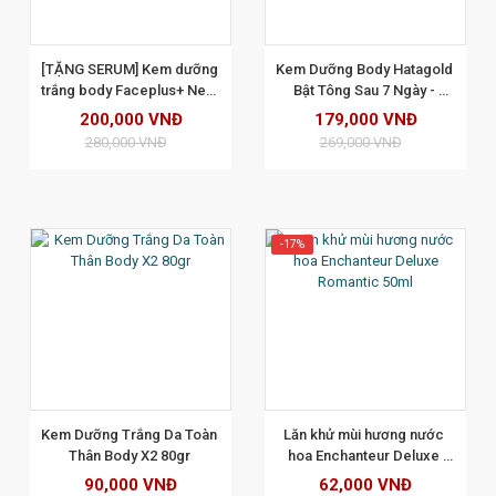
XEM CHI TIẾT
[TẶNG SERUM] Kem dưỡng 
Kem Dưỡng Body Hatagold 
trắng body Faceplus+ New 
Bật Tông Sau 7 Ngày - 
B5 White Tone Up Body 
Perfume Gold Whitening 
200,000 VNĐ
179,000 VNĐ
Lotion 150gr (tặng 2 mặt nạ 
Body Cream - 120g
280,000 VNĐ
269,000 VNĐ
faceplus)
-17%
XEM CHI TIẾT
Kem Dưỡng Trắng Da Toàn 
Lăn khử mùi hương nước 
Thân Body X2 80gr 
hoa Enchanteur Deluxe 
Romantic 50ml
90,000 VNĐ
62,000 VNĐ